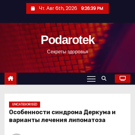
П
Чт. Авг 6th, 2026
9:26:40 PM
е
р
е
Podarotek
й
т
Секреты здоровья
и
к
с
о
д
е
р
UNCATEGORISED
Особенности синдрома Деркума и
ж
варианты лечения липоматоза
и
м