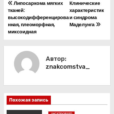
Липосаркома мягких
Клинические
Н
тканей:
характеристик
а
высокодифференцирова
и синдрома
нная, плеоморфная,
Маделунга
в
миксоидная
и
г
а
Автор:
znakcomstva_
ц
и
я
п
Похожая запись
о
UNCATEGORISED