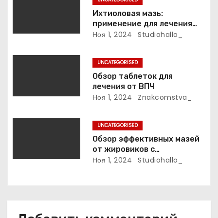
з
Ихтиоловая мазь:
применение для лечения
а
фурункулов
Ноя 1, 2024
Studiohallo_
п
UNCATEGORISED
и
Обзор таблеток для
лечения от ВПЧ
с
Ноя 1, 2024
Znakcomstva_
я
UNCATEGORISED
м
Обзор эффективных мазей
от жировиков с
рассасывающим эффектом
Ноя 1, 2024
Studiohallo_