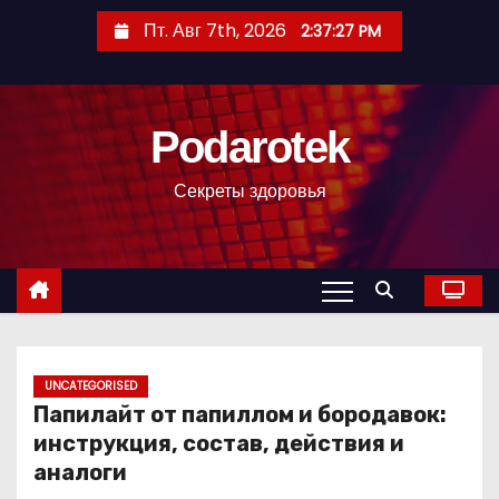
П
Пт. Авг 7th, 2026
2:37:28 PM
е
р
е
Podarotek
й
т
Секреты здоровья
и
к
с
о
д
е
р
UNCATEGORISED
Папилайт от папиллом и бородавок:
ж
инструкция, состав, действия и
и
аналоги
м