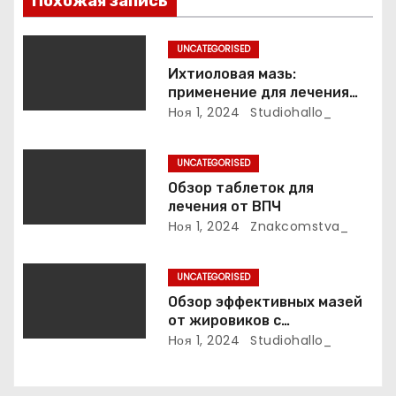
п
Похожая запись
о
UNCATEGORISED
з
Ихтиоловая мазь:
применение для лечения
а
фурункулов
Ноя 1, 2024
Studiohallo_
п
UNCATEGORISED
и
Обзор таблеток для
лечения от ВПЧ
с
Ноя 1, 2024
Znakcomstva_
я
UNCATEGORISED
м
Обзор эффективных мазей
от жировиков с
рассасывающим эффектом
Ноя 1, 2024
Studiohallo_