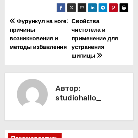
Фурункул на ноге:
Свойства
Н
причины
чистотела и
а
возникновения и
применение для
методы избавления
устранения
в
шипицы
и
г
а
Автор:
studiohallo_
ц
и
я