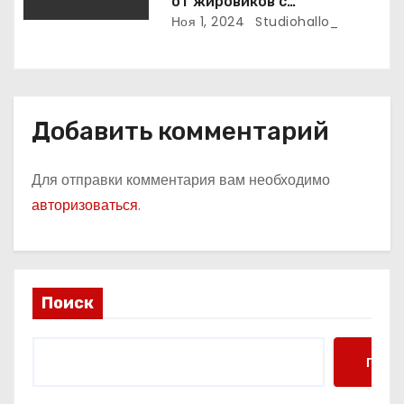
от жировиков с
рассасывающим эффектом
Ноя 1, 2024
Studiohallo_
Добавить комментарий
Для отправки комментария вам необходимо
авторизоваться
.
Поиск
Поис