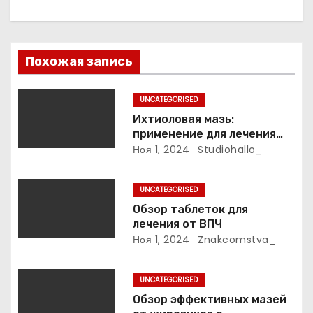
и
я
п
Похожая запись
о
UNCATEGORISED
з
Ихтиоловая мазь:
применение для лечения
а
фурункулов
Ноя 1, 2024
Studiohallo_
п
UNCATEGORISED
и
Обзор таблеток для
лечения от ВПЧ
с
Ноя 1, 2024
Znakcomstva_
я
UNCATEGORISED
м
Обзор эффективных мазей