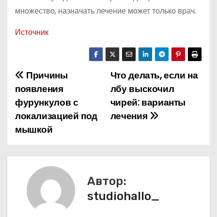
множество, назначать лечение может только врач.
Источник
Причины
Что делать, если на
Н
появления
лбу выскочил
а
фурункулов с
чирей: варианты
локализацией под
лечения
в
мышкой
и
г
а
Автор:
studiohallo_
ц