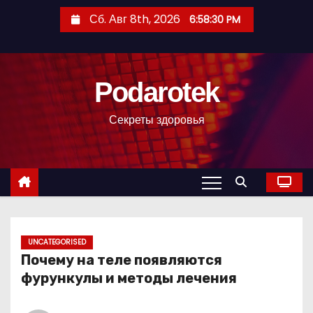
П
Сб. Авг 8th, 2026
6:58:31 PM
е
р
е
Podarotek
й
т
Секреты здоровья
и
к
с
о
д
е
р
UNCATEGORISED
Почему на теле появляются
ж
фурункулы и методы лечения
и
м