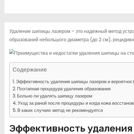
р
m
о
l
а
м
a
в
у
s
и
Удаление шипицы лазером – это надежный метод устра
s
т
образований небольшого диаметра (до 2 см), рецидив
n
ь
i
k
Содержание
i
Эффективность удаления шипицы лазером и вероятнос
Поэтапная процедура удаления образования
Больно ли удалять шипицу лазером
Уход за раной после процедуры и когда кожа восстанов
В каких случаях метод не рекомендуется
Эффективность удаления