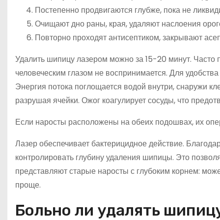
Постепенно продвигаются глубже, пока не ликви
Очищают дно раны, края, удаляют наслоения орог
Повторно проходят антисептиком, закрывают асеп
Удалить шипицу лазером можно за 15-20 минут. Часто 
человеческим глазом не воспринимается. Для удобства
Энергия потока поглощается водой внутри, снаружи кле
разрушая ячейки. Ожог коагулирует сосуды, что предо
Если наросты расположены на обеих подошвах, их опе
Лазер обеспечивает бактерицидное действие. Благода
контролировать глубину удаления шипицы. Это позвол
представляют старые наросты с глубоким корнем: мож
проще.
Больно ли удалять шипиц