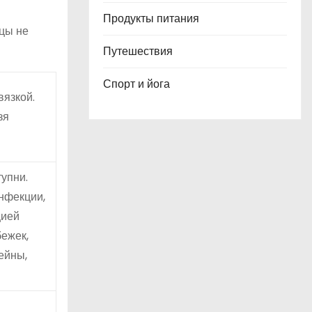
Продукты питания
ицы не
Путешествия
Спорт и йога
вязкой.
зя
упни.
нфекции,
цией
бежек,
ейны,