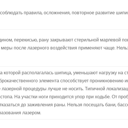
 соблюдать правила, осложнения, повторное развитие шип
дином, перекисью, рану закрывают стерильной марлевой по
е меры после лазерного воздействия применяют чаще. Нель
а которой располагалась шипица, уменьшают нагрузку на ст
оброкачественного элемента способствует проникновению и
е лазерной процедуры лучше не носить. Типичной локализа
стопа. На участки ноги приходится упор при ходьбе. От про
казаться до заживления раны. Нельзя посещать бани, басс
разования лазером.