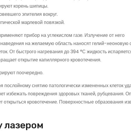
дируют корень шипицы.
овевшего эпителия вокруг.
тической марлевой повязкой.
применяют прибор на углекислом газе. Излучение от него
 наведения на желаемую область наносят гелий-неоновую 
ток. От быстрого нагревания до 394 °С жидкость испаряетс
твращает открытие капиллярного кровотечения.
рируют поочередно.
ря послойному снятию патологически измененных клеток уд
яет избежать повреждения здоровых тканей, рубцевания. О
ет открыться кровотечение. Поверхностные образования из
у лазером