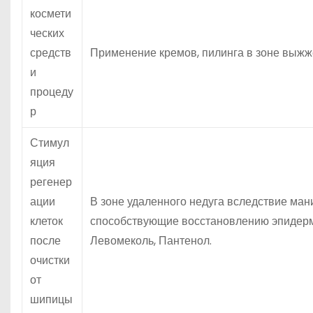
космети
ческих
средств
Применение кремов, пилинга в зоне выжж
и
процеду
р
Стимул
яция
регенер
ации
В зоне удаленного недуга вследствие ма
клеток
способствующие восстановлению эпидерми
после
Левомеколь, Пантенол.
очистки
от
шипицы