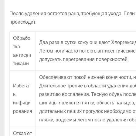
После удаления остается рана, требующая ухода. Если
происходит.
Обрабо
Два раза в сутки кожу очищают Хлоргекси
тка
Летом ноги часто потеют, антисептически
антисеп
допускать перегревания поверхностей.
тиками
Обеспечивают покой нижней конечности, н
Избегат
Длительное трение в области удаления д
ь
развитию воспаления. Тесную обувь посл
инфици
шипицы являются пятки, область пальцев, 
рования
длительных пеших прогулок необходимо от
пляжи, водоемы летом после удаления об
Отказ от