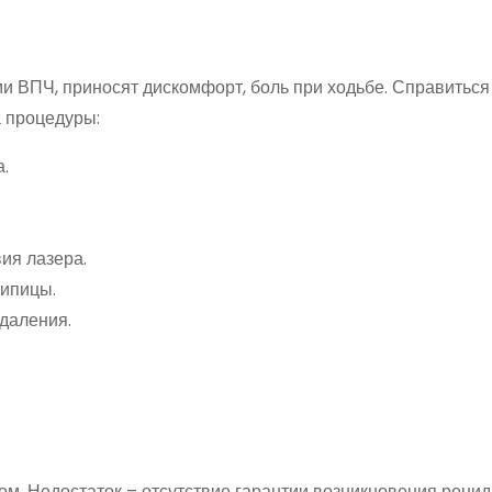
ВПЧ, приносят дискомфорт, боль при ходьбе. Справиться
 процедуры:
.
ия лазера.
шипицы.
даления.
м. Недостаток – отсутствие гарантии возникновения рецид