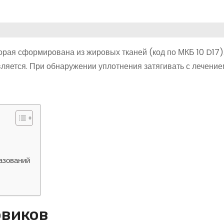
торая сформирована из жировых тканей (код по МКБ 10 D17)
яется. При обнаружении уплотнения затягивать с лечением
азований
овиков