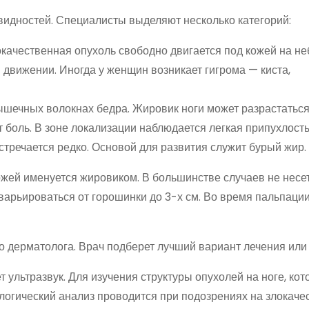
видностей. Специалисты выделяют несколько категорий:
окачественная опухоль свободно двигается под кожей на н
 движении. Иногда у женщин возникает гигрома — киста,
шечных волокнах бедра. Жировик ноги может разрастаться
 боль. В зоне локализации наблюдается легкая припухлость
стречается редко. Основой для развития служит бурый жир.
ожей именуется жировиком. В большинстве случаев не несе
арьироваться от горошинки до 3-х см. Во время пальпаци
 дерматолога. Врач подберет лучший вариант лечения или
т ультразвук. Для изучения структуры опухолей на ноге, ко
ологический анализ проводится при подозрениях на злокач