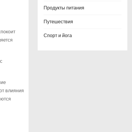
Продукты питания
Путешествия
спокоит
Спорт и йога
ляется
 с
ние
от влияния
яются