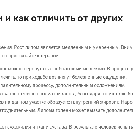
и как отличить от других
жения. Рост липом является медленным и умеренным. Вним
но приступайте к терапии.
 ног можно перепутать с небольшими мозолями. В процесс 
лечить, то при ходьбе возникнут болезненные ощущения.
спалительному процессу, дополнительным осложнениям.
азование отлично просматривается, благодаря отсутствию б
в на данном участке образуется внутренний жировик. Нарос
затруднительным. Липома голени может вызвать дополните
ет сухожилия и ткани сустава. В результате человек испыт