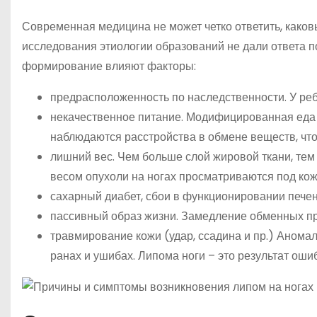
Современная медицина не может четко ответить, како
исследования этиологии образований не дали ответа п
формирование влияют факторы:
предрасположенность по наследственности. У реб
некачественное питание. Модифицированная еда 
наблюдаются расстройства в обмене веществ, что
лишний вес. Чем больше слой жировой ткани, те
весом опухоли на ногах просматриваются под кож
сахарный диабет, сбои в функционировании печен
пассивный образ жизни. Замедление обменных пр
травмирование кожи (удар, ссадина и пр.) Анома
ранах и ушибах. Липома ноги – это результат оши