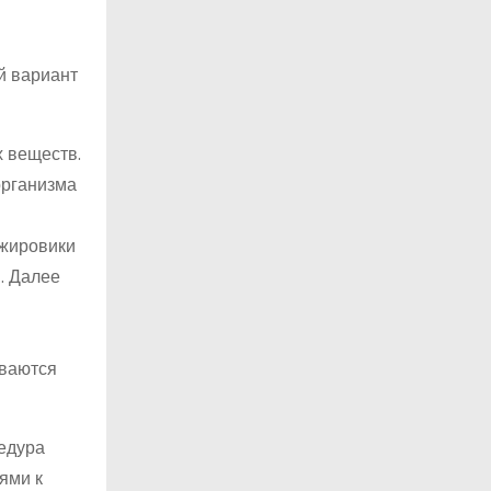
й вариант
 веществ.
организма
 жировики
. Далее
ываются
едура
ями к