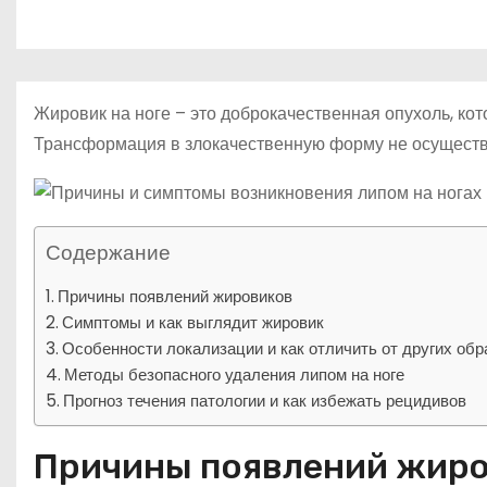
р
m
о
l
а
м
a
в
у
s
и
Жировик на ноге – это доброкачественная опухоль, ко
s
т
Трансформация в злокачественную форму не осуществл
n
ь
i
k
Содержание
i
Причины появлений жировиков
Симптомы и как выглядит жировик
Особенности локализации и как отличить от других обр
Методы безопасного удаления липом на ноге
Прогноз течения патологии и как избежать рецидивов
Причины появлений жир