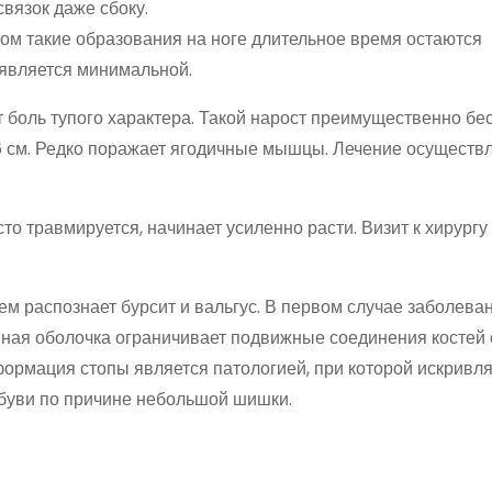
вязок даже сбоку.
ом такие образования на ноге длительное время остаются
является минимальной.
 боль тупого характера. Такой нарост преимущественно бе
–6 см. Редко поражает ягодичные мышцы. Лечение осуществ
о травмируется, начинает усиленно расти. Визит к хирургу
м распознает бурсит и вальгус. В первом случае заболева
нная оболочка ограничивает подвижные соединения костей 
ормация стопы является патологией, при которой искривл
буви по причине небольшой шишки.