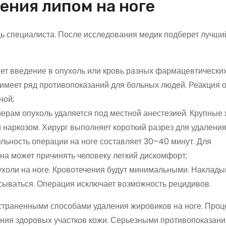
ения липом на ноге
ь специалиста. После исследования медик подберет лучши
ет введение в опухоль или кровь разных фармацевтических
 имеет ряд противопоказаний для больных людей. Реакция 
ной;
мерам опухоль удаляется под местной анестезией. Крупные
наркозом. Хирург выполняет короткий разрез для удаления
ельность операции на ноге составляет 30–40 минут. Для
ана может причинять человеку легкий дискомфорт;
опухоли на ноге. Кровотечения будут минимальными. Наклад
сываться. Операция исключает возможность рецидивов.
страненными способами удаления жировиков на ноге. Проц
ния здоровых участков кожи. Серьезными противопоказани