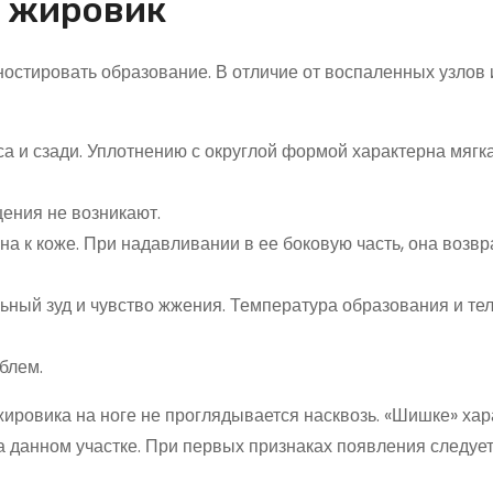
т жировик
остировать образование. В отличие от воспаленных узлов 
а и сзади. Уплотнению с округлой формой характерна мягк
ения не возникают.
на к коже. При надавливании в ее боковую часть, она возв
ный зуд и чувство жжения. Температура образования и тел
блем.
жировика на ноге не проглядывается насквозь. «Шишке» ха
а данном участке. При первых признаках появления следуе