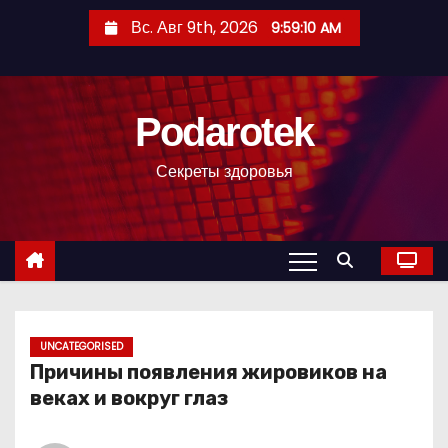
П
Вс. Авг 9th, 2026
9:59:11 AM
е
р
е
Podarotek
й
т
Секреты здоровья
и
к
с
о
д
е
р
UNCATEGORISED
Причины появления жировиков на
ж
веках и вокруг глаз
и
м