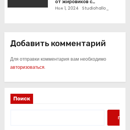
от жировиков с
рассасывающим эффектом
Ноя 1, 2024
Studiohallo_
Добавить комментарий
Для отправки комментария вам необходимо
авторизоваться
.
Поиск
Поис