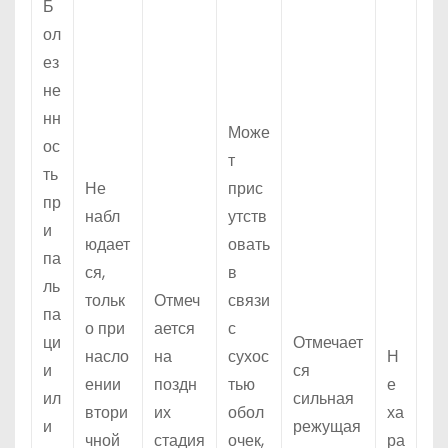
Б
ол
ез
не
нн
Може
ос
т
ть
Не
прис
пр
набл
утств
и
юдает
овать
па
ся,
в
ль
тольк
Отмеч
связи
па
о при
ается
с
ци
Отмечает
насло
на
сухос
Н
и
ся
ении
поздн
тью
е
ил
сильная
втори
их
обол
ха
и
режущая
чной
стадия
очек,
ра