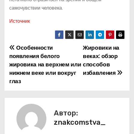
самочувствии человека.
Источник
Особенности
Жировики на
Н
появления белого
веках: обзор
а
жировика на верхнем или
способов
нижнем веке или вокруг
избавления
в
глаз
и
г
а
Автор:
znakcomstva_
ц