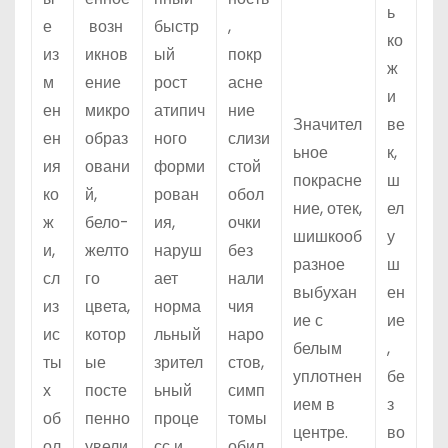
ь
е
возн
быстр
,
ко
из
икнов
ый
покр
ж
м
ение
рост
асне
и
ен
микро
атипич
ние
Значител
ве
ен
образ
ного
слизи
ьное
к,
ия
овани
форми
стой
покрасне
ш
ко
й,
рован
обол
ние, отек,
ел
ж
бело-
ия,
очки
шишкооб
у
и,
желто
наруш
без
разное
ш
сл
го
ает
нали
выбухан
ен
из
цвета,
норма
чия
ие с
ие
ис
котор
льный
наро
белым
,
ты
ые
зрител
стов,
уплотнен
бе
х
посте
ьный
симп
ием в
з
об
пенно
проце
томы
центре.
во
ол
увели
сс и
обил