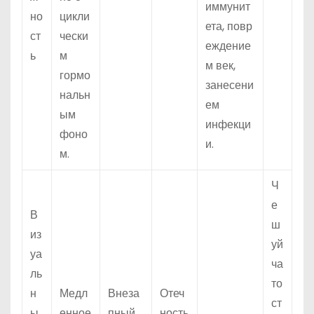
иммунит
но
цикли
ета, повр
ст
чески
еждение
ь
м
м век,
гормо
занесени
нальн
ем
ым
инфекци
фоно
и.
м.
Ч
е
В
ш
из
уй
уа
ча
ль
то
н
Медл
Внеза
Отеч
ст
ы
енное
пный
ность