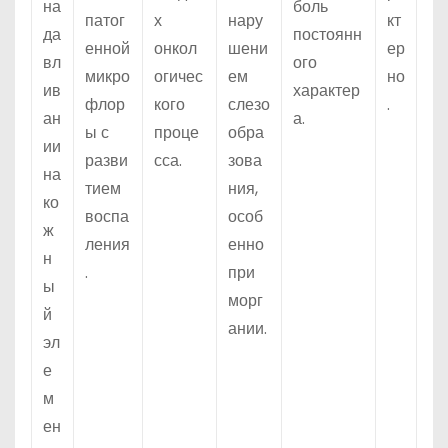
на
боль
патог
х
нару
кт
да
постоянн
енной
онкол
шени
ер
вл
ого
микро
огичес
ем
но
ив
характер
флор
кого
слезо
.
ан
а.
ы с
проце
обра
ии
разви
сса.
зова
на
тием
ния,
ко
воспа
особ
ж
ления
енно
н
.
при
ы
морг
й
ании.
эл
е
м
ен