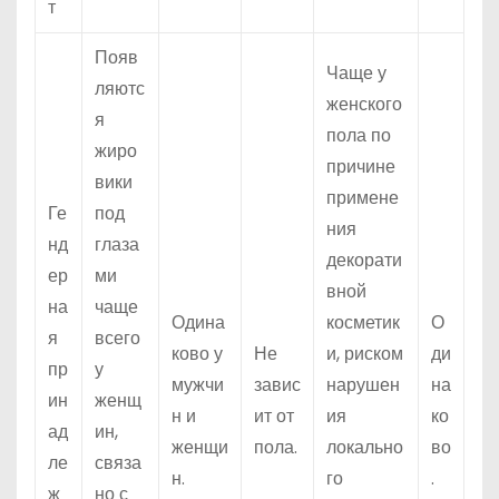
т
Появ
Чаще у
ляютс
женского
я
пола по
жиро
причине
вики
примене
Ге
под
ния
нд
глаза
декорати
ер
ми
вной
на
чаще
Одина
косметик
О
я
всего
ково у
Не
и, риском
ди
пр
у
мужчи
завис
нарушен
на
ин
женщ
н и
ит от
ия
ко
ад
ин,
женщи
пола.
локально
во
ле
связа
н.
го
.
ж
но с