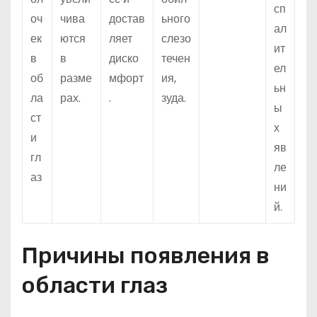
сп
оч
чива
достав
ьного
ал
ек
ются
ляет
слезо
ит
в
в
диско
течен
ел
об
разме
мфорт
ия,
ьн
ла
рах.
.
зуда.
ы
ст
х
и
яв
гл
ле
аз
ни
й.
Причины появления в
области глаз