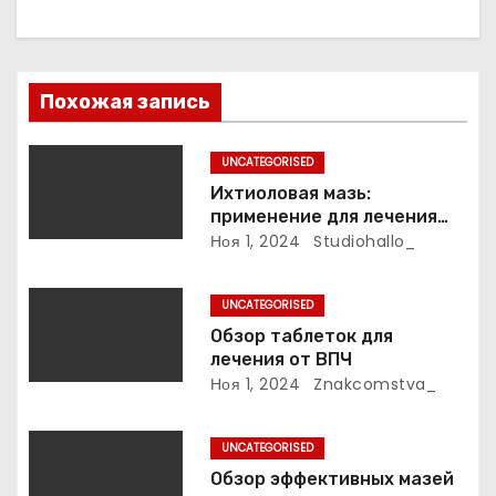
и
я
п
Похожая запись
о
UNCATEGORISED
з
Ихтиоловая мазь:
применение для лечения
а
фурункулов
Ноя 1, 2024
Studiohallo_
п
UNCATEGORISED
и
Обзор таблеток для
лечения от ВПЧ
с
Ноя 1, 2024
Znakcomstva_
я
UNCATEGORISED
м
Обзор эффективных мазей