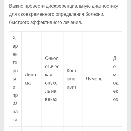
Важно провести дифференциальную диагностику
для своевременного определения болезни,
быстрого эффективного лечения.
Х
ар
ак
Онкол
Д
те
огичес
е
рн
Конъ
Липо
кая
м
ы
юнкт
Ячмень
ма
опухо
од
е
ивит
ль на
ек
пр
веках
оз
из
на
ки