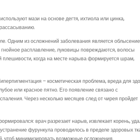
используют мази на основе дегтя, ихтиола или цинка,
 рассасыванию.
теле. Одним из осложнений заболевания является облысение
 гнойное расплавление, луковицы повреждаются, волосы
й плешивости, когда на месте нарыва формируется шрам,
Гиперпигментация – косметическая проблема, вреда для зд
лубое или красное пятно. Его появление связано с
паления. Через несколько месяцев след от чирея пройдет
ормировался: врач разрезает нарыв, извлекает корень, удал
устранение фурункула проводилось в пределе здоровых тк
й, чтоб минимизировать возможные осложнения.