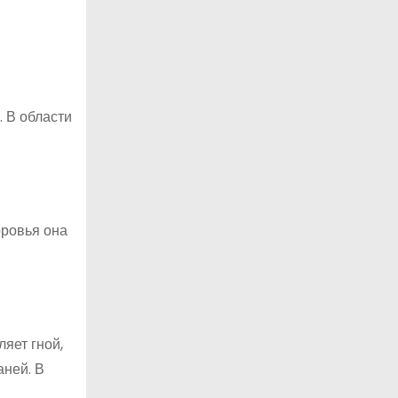
. В области
оровья она
яет гной,
аней. В