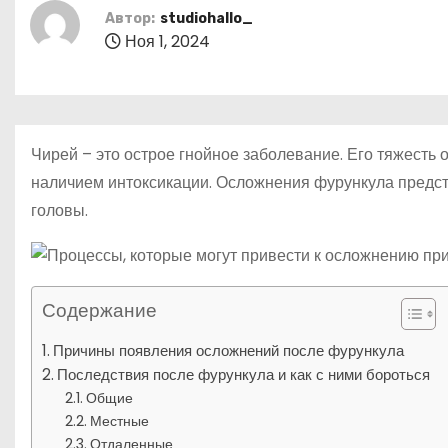
р
m
о
Автор:
studiohallo_
l
а
м
Ноя 1, 2024
a
в
у
s
и
s
т
Чирей – это острое гнойное заболевание. Его тяжесть
n
ь
наличием интоксикации. Осложнения фурункула предст
i
головы.
k
i
Содержание
Причины появления осложнений после фурункула
Последствия после фурункула и как с ними бороться
Общие
Местные
Отдаленные