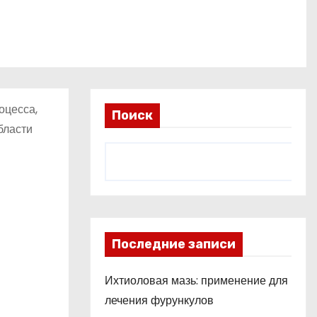
оцесса,
Поиск
бласти
Последние записи
Ихтиоловая мазь: применение для
лечения фурункулов