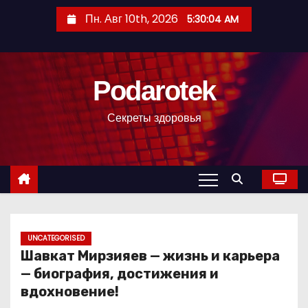
П
Пн. Авг 10th, 2026
5:30:05 AM
е
р
е
Podarotek
й
т
Секреты здоровья
и
к
с
о
д
е
р
UNCATEGORISED
Шавкат Мирзияев — жизнь и карьера
ж
— биография, достижения и
и
вдохновение!
м