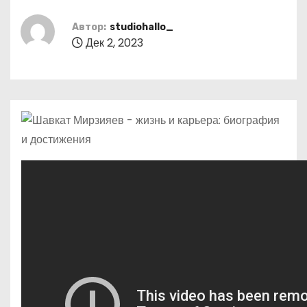
о
м
Автор:
studiohallo_
Дек 2, 2023
у