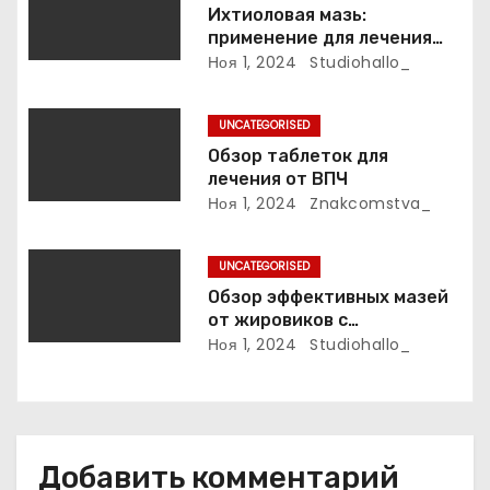
Ихтиоловая мазь:
а
применение для лечения
фурункулов
Ноя 1, 2024
Studiohallo_
п
и
UNCATEGORISED
Обзор таблеток для
с
лечения от ВПЧ
Ноя 1, 2024
Znakcomstva_
я
м
UNCATEGORISED
Обзор эффективных мазей
от жировиков с
рассасывающим эффектом
Ноя 1, 2024
Studiohallo_
Добавить комментарий