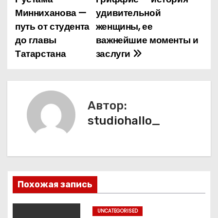
а
Минниханова —
удивительной
путь от студента
женщины, ее
в
до главы
важнейшие моменты и
и
Татарстана
заслуги
г
а
Автор:
ц
studiohallo_
и
я
п
Похожая запись
о
з
UNCATEGORISED