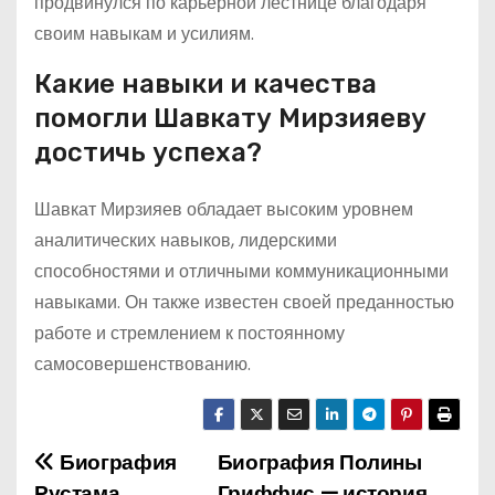
продвинулся по карьерной лестнице благодаря
своим навыкам и усилиям.
Какие навыки и качества
помогли Шавкату Мирзияеву
достичь успеха?
Шавкат Мирзияев обладает высоким уровнем
аналитических навыков, лидерскими
способностями и отличными коммуникационными
навыками. Он также известен своей преданностью
работе и стремлением к постоянному
самосовершенствованию.
Биография
Биография Полины
Н
Рустама
Гриффис — история