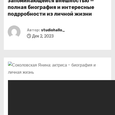
запоминающейся внешностью —
о
полная биография и интересные
м
подрробности из личной жизни
у
Автор:
studiohallo_
Дек 2, 2023