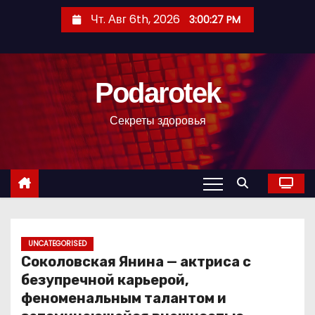
П
Чт. Авг 6th, 2026
3:00:29 PM
е
р
е
Podarotek
й
т
Секреты здоровья
и
к
с
о
д
е
р
UNCATEGORISED
Соколовская Янина — актриса с
ж
безупречной карьерой,
и
феноменальным талантом и
м