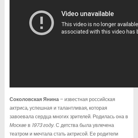
Соколовская Янина
– известная российская
актриса, успешная и талантливая, которая
завоевала сердца многих зрителей. Родилась она в
Москве
в
1973 году
. С детства была увлечена
театром и мечтала стать актрисой. Ее родители