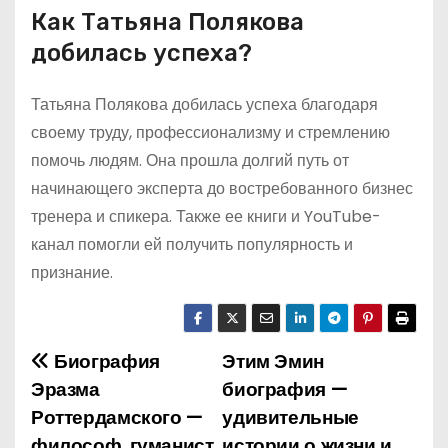
Как Татьяна Полякова
добилась успеха?
Татьяна Полякова добилась успеха благодаря
своему труду, профессионализму и стремлению
помочь людям. Она прошла долгий путь от
начинающего эксперта до востребованного бизнес
тренера и спикера. Также ее книги и YouTube-
канал помогли ей получить популярность и
признание.
Биография
Этим Эмин
Н
Эразма
биография —
а
Роттердамского —
удивительные
философ, гуманист,
истории о жизни и