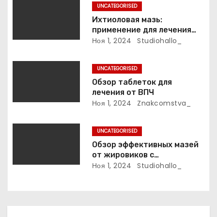
п
UNCATEGORISED
Ихтиоловая мазь:
и
применение для лечения
фурункулов
Ноя 1, 2024
Studiohallo_
с
я
UNCATEGORISED
Обзор таблеток для
м
лечения от ВПЧ
Ноя 1, 2024
Znakcomstva_
UNCATEGORISED
Обзор эффективных мазей
от жировиков с
рассасывающим эффектом
Ноя 1, 2024
Studiohallo_