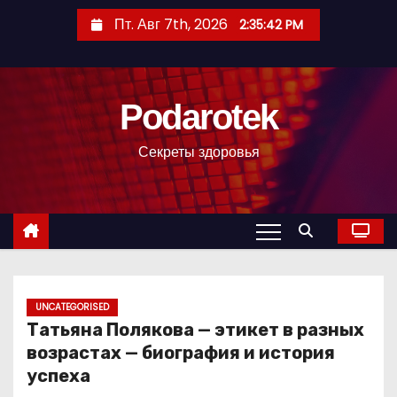
П
Пт. Авг 7th, 2026
2:35:43 PM
е
р
е
Podarotek
й
т
Секреты здоровья
и
к
с
о
д
е
р
UNCATEGORISED
Татьяна Полякова — этикет в разных
ж
возрастах — биография и история
и
успеха
м