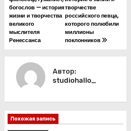
в
богослов — история
творчестве
и
жизни и творчества
российского певца,
великого
которого полюбили
г
мыслителя
миллионы
а
Ренессанса
поклонников
ц
и
Автор:
я
studiohallo_
п
о
з
Похожая запись
а