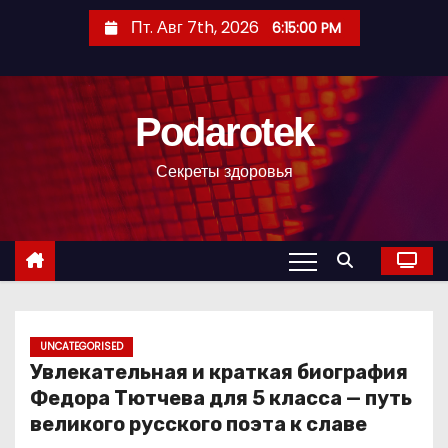
П
Пт. Авг 7th, 2026
6:15:01 PM
е
р
е
Podarotek
й
т
Секреты здоровья
и
к
с
о
д
е
р
UNCATEGORISED
Увлекательная и краткая биография
ж
Федора Тютчева для 5 класса — путь
и
великого русского поэта к славе
м