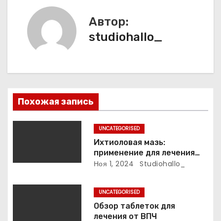
ц
Автор:
и
studiohallo_
я
п
о
Похожая запись
з
UNCATEGORISED
а
Ихтиоловая мазь:
применение для лечения
п
фурункулов
Ноя 1, 2024
Studiohallo_
и
UNCATEGORISED
с
Обзор таблеток для
лечения от ВПЧ