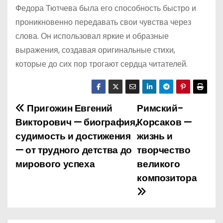
Федора Тютчева была его способность быстро и
проникновенно передавать свои чувства через
слова. Он использовал яркие и образные
выражения, создавая оригинальные стихи,
которые до сих пор трогают сердца читателей.
Пригожин Евгений
Римский-
Н
Викторович — биография,
Корсаков —
а
судимость и достижения
жизнь и
— от трудного детства до
творчество
в
мирового успеха
великого
и
композитора
г
а