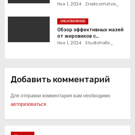
я
Ноя 1, 2024
Znakcomstva_
м
UNCATEGORISED
Обзор эффективных мазей
от жировиков с
рассасывающим эффектом
Ноя 1, 2024
Studiohallo_
Добавить комментарий
Для отправки комментария вам необходимо
авторизоваться
.