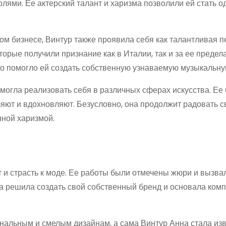
лями. Ее актерский талант и харизма позволили ей стать о
м бизнесе, Винтур также проявила себя как талантливая п
орые получили признание как в Италии, так и за ее предел
то помогло ей создать собственную узнаваемую музыкальну
смогла реализовать себя в различных сферах искусства. Ее
яют и вдохновляют. Безусловно, она продолжит радовать с
ной харизмой.
 и страсть к моде. Ее работы были отмечены жюри и вызва
а решила создать свой собственный бренд и основала ком
нальным и смелым дизайнам, а сама Винтур Анна стала изв