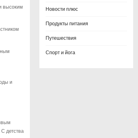
 и высоким
Новости плюс
Продукты питания
астником
Путешествия
мным
Спорт и йога
оды и
ливым
 С детства