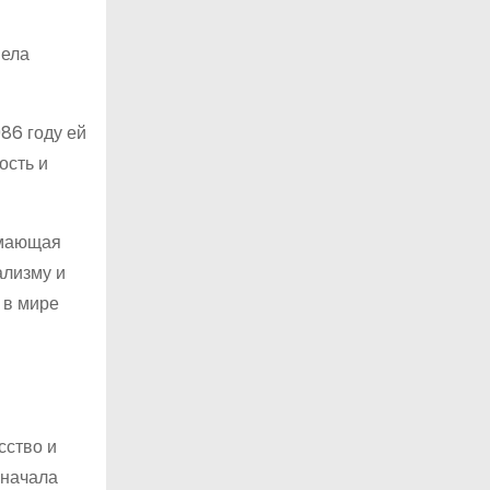
мела
86 году ей
ость и
имающая
ализму и
 в мире
сство и
 начала