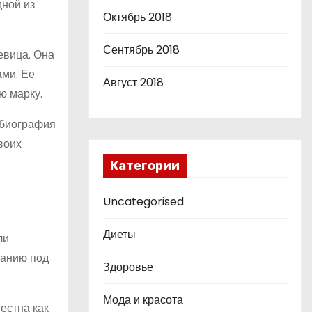
дной из
Октябрь 2018
Сентябрь 2018
евица. Она
ами. Ее
Август 2018
ю марку.
 биография
воих
Категории
Uncategorised
Диеты
ли
панию под
Здоровье
Мода и красота
естна как