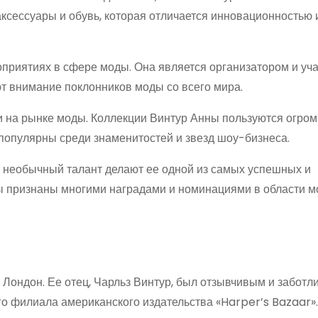
 аксессуары и обувь, которая отличается инновационностью
оприятиях в сфере моды. Она является организатором и уч
т внимание поклонников моды со всего мира.
и на рынке моды. Коллекции Винтур Анны пользуются огро
 популярны среди знаменитостей и звезд шоу-бизнеса.
 необычный талант делают ее одной из самых успешных и
ы признаны многими наградами и номинациями в области м
, Лондон. Ее отец, Чарльз Винтур, был отзывчивым и забот
го филиала американского издательства «Harper’s Bazaar».