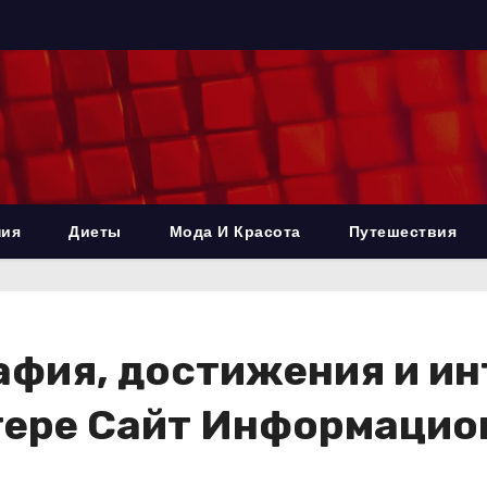
ния
Диеты
Мода И Красота
Путешествия
афия, достижения и и
ктере Сайт Информацио