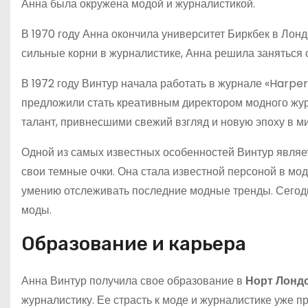
Анна была окружена модой и журналистикой.
В 1970 году Анна окончила университет Биркбек в Лондо
сильные корни в журналистике, Анна решила заняться 
В 1972 году Винтур начала работать в журнале «Harper
предложили стать креативным директором модного жур
талант, привнесшими свежий взгляд и новую эпоху в м
Одной из самых известных особенностей Винтур являет
свои темные очки. Она стала известной персоной в мо
умению отслеживать последние модные тренды. Сегод
моды.
Образование и карьера
Анна Винтур получила свое образование в
Норт Лондо
журналистику. Ее страсть к моде и журналистике уже п