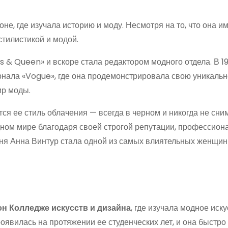
не, где изучала историю и моду. Несмотря на то, что она и
стилистикой и модой.
s & Queen» и вскоре стала редактором модного отдела. В 19
нала «Vogue», где она продемонстрировала свою уникальн
ир моды.
ся ее стиль облачения — всегда в черном и никогда не сн
дном мире благодаря своей строгой репутации, профессион
ня Анна Винтур стала одной из самых влиятельных женщин
н Колледже искусств и дизайна
, где изучала модное иску
роявилась на протяжении ее студенческих лет, и она быстро