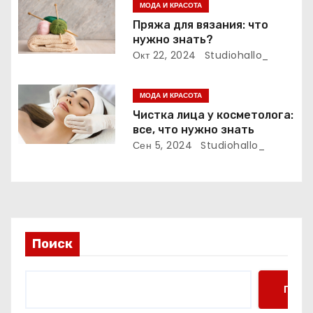
МОДА И КРАСОТА
п
Пряжа для вязания: что
нужно знать?
и
Окт 22, 2024
Studiohallo_
с
МОДА И КРАСОТА
я
Чистка лица у косметолога:
м
все, что нужно знать
Сен 5, 2024
Studiohallo_
Поиск
Поис