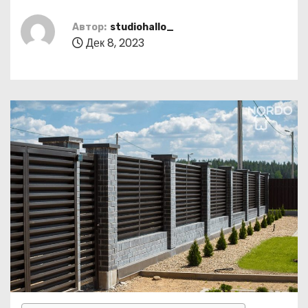
о
м
Автор:
studiohallo_
Дек 8, 2023
у