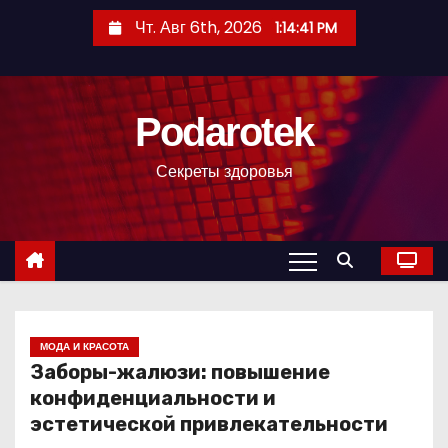
П
Чт. Авг 6th, 2026
1:14:42 PM
е
р
е
Podarotek
й
т
Секреты здоровья
и
к
с
о
д
е
р
МОДА И КРАСОТА
Заборы-жалюзи: повышение
ж
конфиденциальности и
и
эстетической привлекательности
м