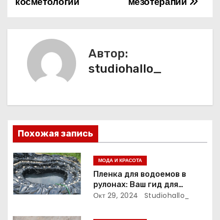
косметологии
мезотерапии
в
и
г
Автор:
а
studiohallo_
ц
и
я
Похожая запись
п
МОДА И КРАСОТА
о
Пленка для водоемов в
рулонах: Ваш гид для
з
выбора и применения
Окт 29, 2024
Studiohallo_
а