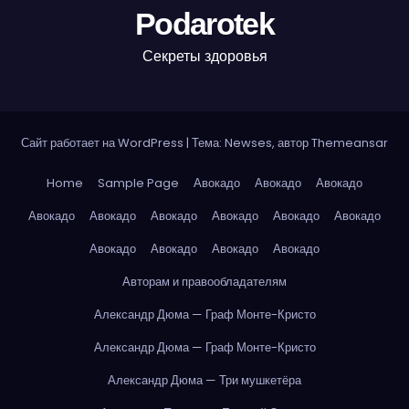
Podarotek
Секреты здоровья
Сайт работает на WordPress
|
Тема: Newses, автор
Themeansar
Home
Sample Page
Авокадо
Авокадо
Авокадо
Авокадо
Авокадо
Авокадо
Авокадо
Авокадо
Авокадо
Авокадо
Авокадо
Авокадо
Авокадо
Авторам и правообладателям
Александр Дюма — Граф Монте-Кристо
Александр Дюма — Граф Монте-Кристо
Александр Дюма — Три мушкетёра