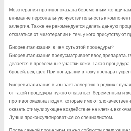
Мезотерапия противопоказана беременным женщинам. 
внимание персональную чувствительность к компонентам
аллергия. Также не рекомендуется делать данную проц
отказаться от мезотерапии и тем, у кого присутствуют 
Биоревитализация: в чем суть этой процедуры?
Биоревитализация предусматривает ввод препарата, г
делается в проблемные участки кожи. Такая процедур
бровей, век, щек. При попадании в кожу препарат укрепл
Биоревитализация вызывает аллергию в редких случаях
от такой процедуры нужно отказаться беременным и ж
противопоказана людям, которые имеют злокачественн
оказать стимулирующее воздействие на клетки, включ
Лучше проконсультироваться со специалистом.
После данной процедуры важно соблюсти следующие у