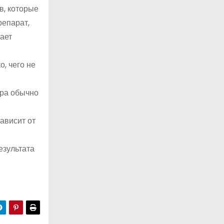
в, которые
репарат,
ает
о, чего не
ура обычно
зависит от
езультата