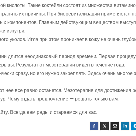
й кислоты. Такие коктейли состоят из множества витамино
устранить их причины. При биоревитализации применяется п
ьных компонентов. Главным действующим веществом выступ
жи изнутри.
о уколов. Игла при этом проникает в кожу не очень глубок
ации длится неодинаковый период времени. Первая процед
рывы. Результат от мезотерапии виден в течение года.
ески сразу, но его нужно закреплять. Здесь очень многое 
от нее все равно останется. Мезотерапия для достижения р
р. Чему отдать предпочтение — решать только вам.
ту. Всегда вам рады и стараемся для вас.