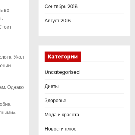
Сентябрь 2018
ь во
сь
Август 2018
Стоит
Категории
лота. Укол
щении
Uncategorised
Диеты
ам. Однако
Здоровье
собна
тными».
Мода и красота
Новости плюс