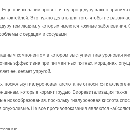
Еще при желании провести эту процедуру важно принимат
 коктейлей. Это нужно делать для того, чтобы не развила
едуру тем людям, у которых имеются кожные заболевания. 
проблемы с сердцем и сосудами.
лавным компонентом в котором выступает гиалуроновая кис
а очень эффективна при пигментных пятнах, морщинах, опу
яет ее, делает упругой.
, поскольку гиалуроновая кислота не относится к аллерген
енщинам, которые кормят грудью. Биоревитализация также
ые новообразования, поскольку гиалуроновая кислота спо
ая опухолевые. Не все противопоказания являются «абсолю
словия: