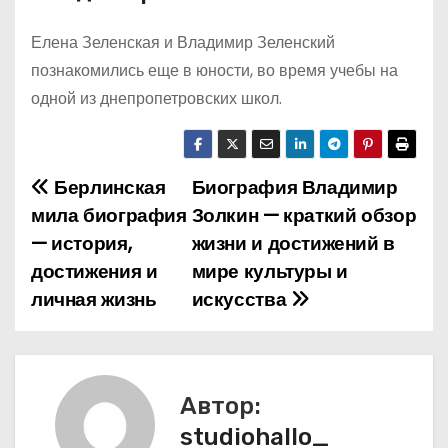
Елена Зеленская и Владимир Зеленский
познакомились еще в юности, во время учебы на
одной из днепропетровских школ.
Берлинская
Биография Владимир
Н
мила биография
Золкин — краткий обзор
а
— история,
жизни и достижений в
достижения и
мире культуры и
в
личная жизнь
искусства
и
г
а
Автор:
studiohallo_
ц