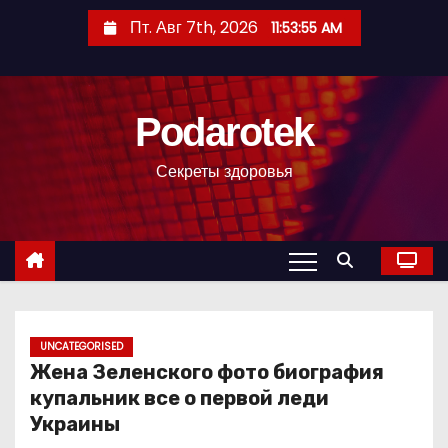
П
Пт. Авг 7th, 2026
11:53:56 AM
е
р
е
Podarotek
й
т
Секреты здоровья
и
к
с
о
д
е
р
UNCATEGORISED
Жена Зеленского фото биография
ж
купальник все о первой леди
и
Украины
м