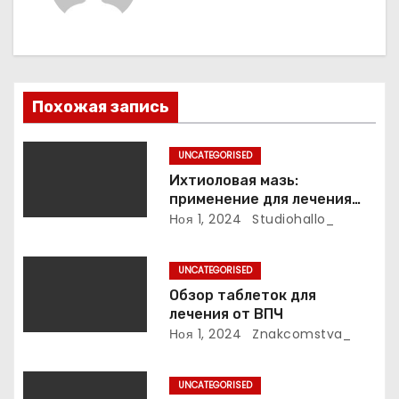
и
я
п
Похожая запись
о
UNCATEGORISED
з
Ихтиоловая мазь:
применение для лечения
а
фурункулов
Ноя 1, 2024
Studiohallo_
п
UNCATEGORISED
и
Обзор таблеток для
лечения от ВПЧ
с
Ноя 1, 2024
Znakcomstva_
я
UNCATEGORISED