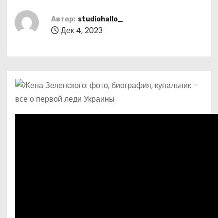
о
м
Автор:
studiohallo_
Дек 4, 2023
у