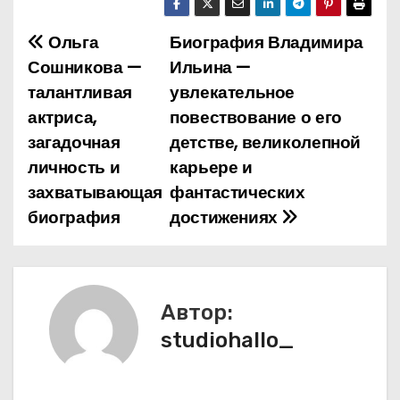
Ольга
Биография Владимира
Н
Сошникова —
Ильина —
а
талантливая
увлекательное
актриса,
повествование о его
в
загадочная
детстве, великолепной
и
личность и
карьере и
захватывающая
фантастических
г
биография
достижениях
а
ц
и
Автор:
studiohallo_
я
п