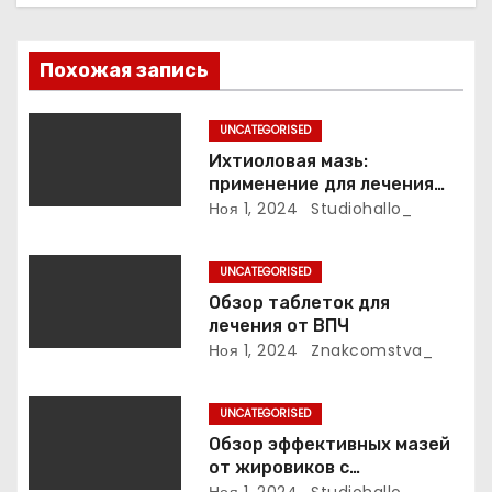
о
з
Похожая запись
а
UNCATEGORISED
п
Ихтиоловая мазь:
применение для лечения
и
фурункулов
Ноя 1, 2024
Studiohallo_
с
UNCATEGORISED
я
Обзор таблеток для
лечения от ВПЧ
м
Ноя 1, 2024
Znakcomstva_
UNCATEGORISED
Обзор эффективных мазей
от жировиков с
рассасывающим эффектом