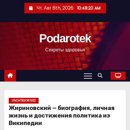
П
Чт. Авг 6th, 2026
10:48:21 AM
е
р
е
Podarotek
й
т
Секреты здоровья
и
к
с
о
д
е
р
UNCATEGORISED
Жириновский — биография, личная
ж
жизнь и достижения политика из
и
Википедии
м