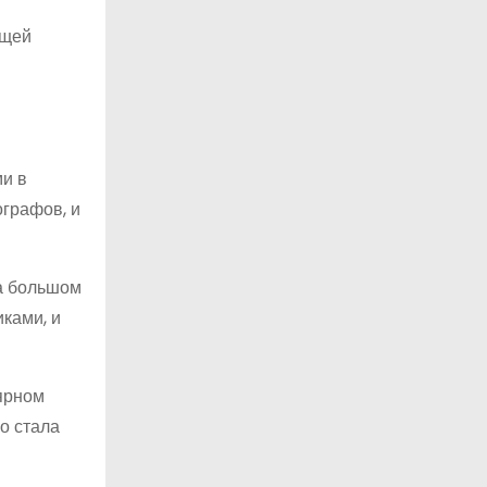
ющей
ми в
графов, и
на большом
ками, и
лярном
о стала