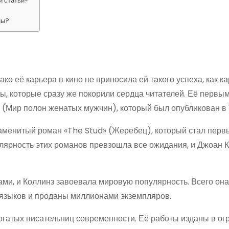
й статьи?
ны?
ко её карьера в кино не приносила ей такого успеха, как к
ны, которые сразу же покорили сердца читателей. Её первы
» (Мир полон женатых мужчин), который был опубликован в 
наменитый роман «The Stud» (Жеребец), который стал перв
лярность этих романов превзошла все ожидания, и Джоан 
ми, и Коллинз завоевала мировую популярность. Всего он
 языков и проданы миллионами экземпляров.
огатых писательниц современности. Её работы изданы в о