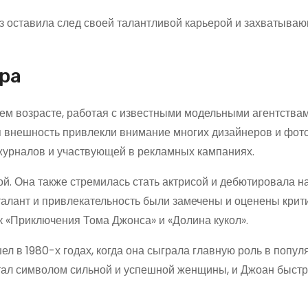
нз оставила след своей талантливой карьерой и захватыва
ера
ем возрасте, работая с известными модельными агентства
я внешность привлекли внимание многих дизайнеров и фото
журналов и участвующей в рекламных кампаниях.
й. Она также стремилась стать актрисой и дебютировала 
талант и привлекательность были замечены и оценены крити
ак «Приключения Тома Джонса» и «Долина кукол».
 в 1980-х годах, когда она сыграла главную роль в попу
стал символом сильной и успешной женщины, и Джоан быстр