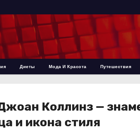
ния
Диеты
Мода И Красота
Путешествия
 Джоан Коллинз — знам
ца и икона стиля