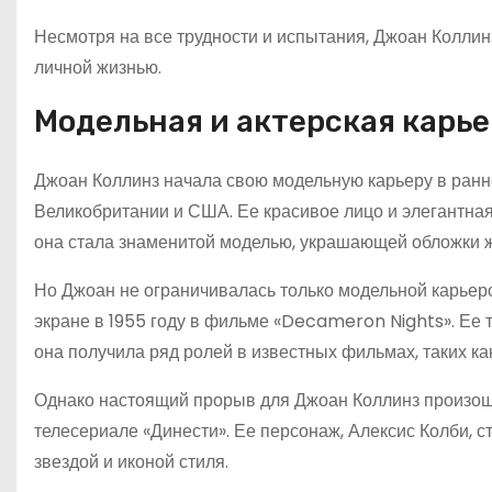
Несмотря на все трудности и испытания, Джоан Колли
личной жизнью.
Модельная и актерская карь
Джоан Коллинз начала свою модельную карьеру в ранн
Великобритании и США. Ее красивое лицо и элегантна
она стала знаменитой моделью, украшающей обложки 
Но Джоан не ограничивалась только модельной карьеро
экране в 1955 году в фильме «Decameron Nights». Ее 
она получила ряд ролей в известных фильмах, таких к
Однако настоящий прорыв для Джоан Коллинз произошел
телесериале «Динести». Ее персонаж, Алексис Колби, 
звездой и иконой стиля.