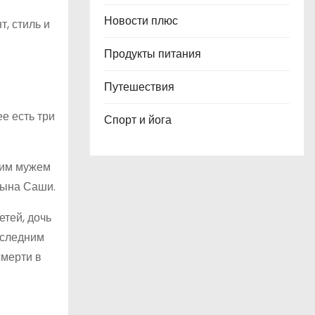
Новости плюс
, стиль и
Продукты питания
Путешествия
е есть три
Спорт и йога
щим мужем
сына Саши.
етей, дочь
оследним
смерти в