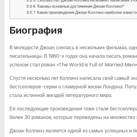
Сколько лет Джоан Коллинз на момент написания это
Каковы основные достижения Джоан Коллинз?
Какие произведения Джоан Коллинз наиболее извест
Биография
В молодости Джоан снялась в нескольких фильмах, одна
писательницы. В 1960-х годах она начала писать рома
успехом стал роман «The World is Full of Married Men
Спустя несколько лет Коллинз написала свой самый з
бестселлеров-серии о гламурной жизни Лондона. Попу
стала истинной звездой литературного мира.
Её последующие произведения тоже стали бестселлера
более 30 романов, которые переведены на множество
Джоан Коллинз является одной из самых успешных и б