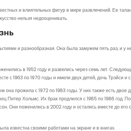
естных и влиятельных фигур в мире развлечений. Ее талант
скусство нельзя недооценивать.
знь
иями и разнообразная. Она была замужем пять раз, и у не
женились в 1952 году и развелись через семь лет. Следую
те с 1963 по 1970 годы и имели двух детей, дочь Трэйси и 
 она прожила с 1972 по 1983 годы. У них также есть двое д
ец Питер Хольмс. Их брак продлился с 1985 по 1986 год. П
он. Они поженились в 2002 году и остались вместе до его 
ла известна своими работами на экране и в книгах.