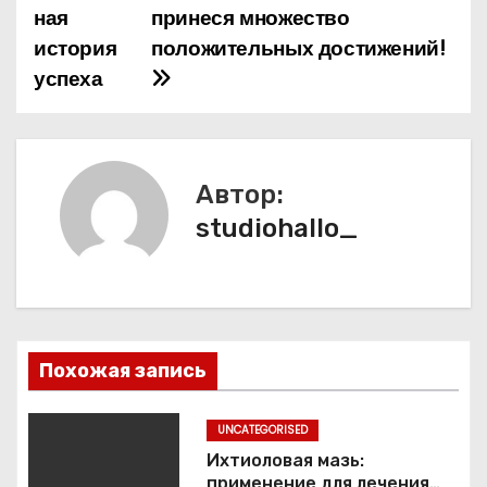
ная
принеся множество
г
история
положительных достижений!
а
успеха
ц
и
Автор:
я
studiohallo_
п
о
з
Похожая запись
а
п
UNCATEGORISED
Ихтиоловая мазь:
и
применение для лечения