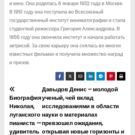
и кино. Она родилась 6 января 1932 года в Москве.
В 1951 году она поступила во Всесоюзный
государственный институт кинематографии и стала
студенткой режиссера Григория Александрова. В
1956 году она окончила институт и начала работать
актрисой. За свою карьеру она снялась во многих
известных фильмах и получила множество наград
и призов.
Давыдов Денис – молодой
Н
Биография
ученый, чей вклад
а
Николая,
исследованиями в области
луганского
науки о материалах
в
пианиста —
превзошел ожидания,
и
удивитель
открывая новые горизонты и