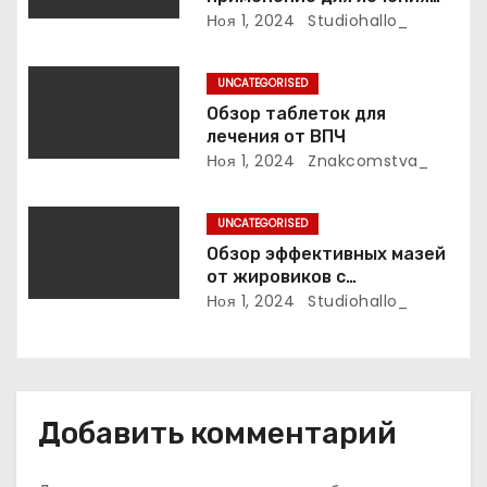
фурункулов
Ноя 1, 2024
Studiohallo_
с
я
UNCATEGORISED
Обзор таблеток для
м
лечения от ВПЧ
Ноя 1, 2024
Znakcomstva_
UNCATEGORISED
Обзор эффективных мазей
от жировиков с
рассасывающим эффектом
Ноя 1, 2024
Studiohallo_
Добавить комментарий