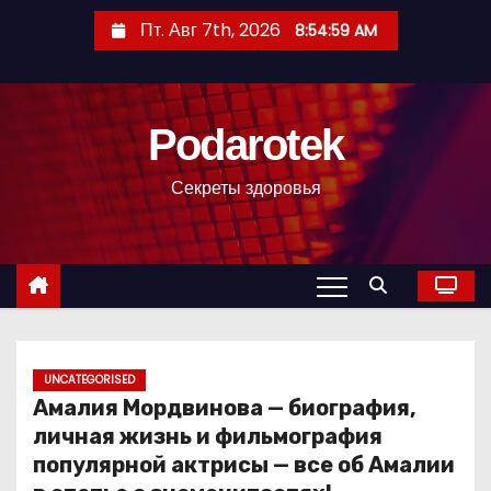
П
Пт. Авг 7th, 2026
8:55:00 AM
е
р
е
Podarotek
й
т
Секреты здоровья
и
к
с
о
д
е
р
UNCATEGORISED
Амалия Мордвинова — биография,
ж
личная жизнь и фильмография
и
популярной актрисы — все об Амалии
м