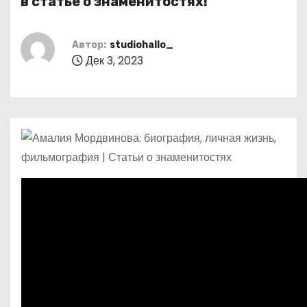
в статье о знаменитостях!
о
м
Автор:
studiohallo_
у
Дек 3, 2023