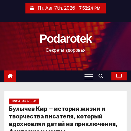
П
Пт. Авг 7th, 2026
7:52:25 PM
е
р
е
Podarotek
й
т
Секреты здоровья
и
к
с
о
д
е
р
UNCATEGORISED
Булычев Кир — история жизни и
ж
творчества писателя, который
и
вдохновлял детей на приключения,
м