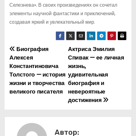
Селезнева». В своих произведениях он сочетал
элементы научной фантастики и приключений,
создавая яркий и увлекательный мир.
Биография
Актриса Эмилия
Н
Алексея
Спивак — ее личная
а
Константиновича
жизнь,
Толстого — история
удивительная
в
жизни и творчества
биография и
и
великого писателя
невероятные
достижения
г
а
ц
Автор: