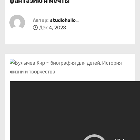
фантазию и мечты
о
м
Автор:
studiohallo_
у
Дек 4, 2023