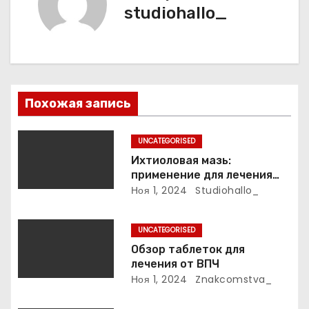
и
studiohallo_
я
п
о
Похожая запись
з
UNCATEGORISED
а
Ихтиоловая мазь:
применение для лечения
п
фурункулов
Ноя 1, 2024
Studiohallo_
и
UNCATEGORISED
с
Обзор таблеток для
лечения от ВПЧ
я
Ноя 1, 2024
Znakcomstva_
м