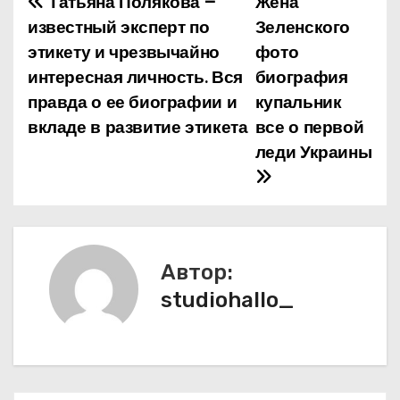
Татьяна Полякова –
Жена
Н
известный эксперт по
Зеленского
а
этикету и чрезвычайно
фото
интересная личность. Вся
биография
в
правда о ее биографии и
купальник
и
вкладе в развитие этикета
все о первой
леди Украины
г
а
ц
и
Автор:
studiohallo_
я
п
о