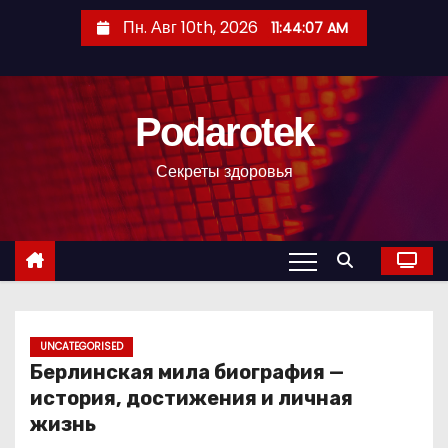
П
Пн. Авг 10th, 2026
11:44:08 AM
е
р
е
Podarotek
й
т
Секреты здоровья
и
к
с
о
д
е
р
UNCATEGORISED
Берлинская мила биография —
ж
история, достижения и личная
и
жизнь
м