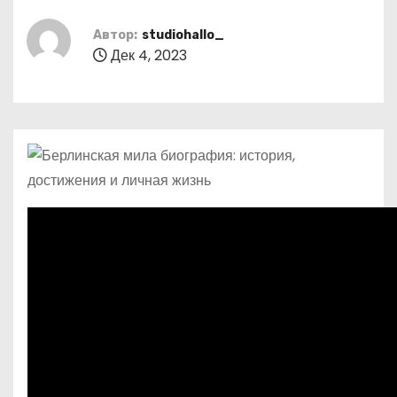
о
м
Автор:
studiohallo_
Дек 4, 2023
у