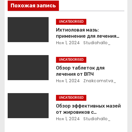
з
Похожая запись
а
UNCATEGORISED
п
Ихтиоловая мазь:
применение для лечения
и
фурункулов
Ноя 1, 2024
Studiohallo_
с
UNCATEGORISED
я
Обзор таблеток для
лечения от ВПЧ
м
Ноя 1, 2024
Znakcomstva_
UNCATEGORISED
Обзор эффективных мазей
от жировиков с
рассасывающим эффектом
Ноя 1, 2024
Studiohallo_