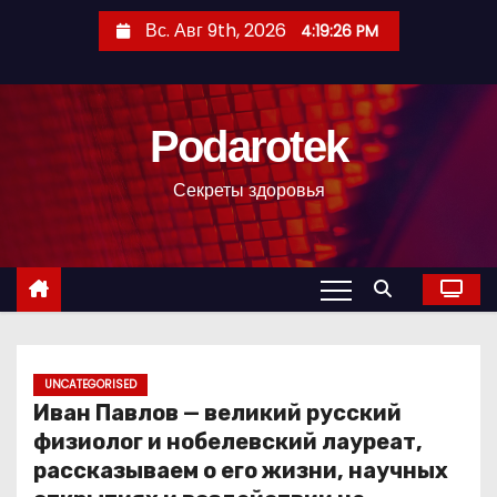
П
Вс. Авг 9th, 2026
4:19:27 PM
е
р
е
Podarotek
й
т
Секреты здоровья
и
к
с
о
д
е
р
UNCATEGORISED
Иван Павлов — великий русский
ж
физиолог и нобелевский лауреат,
и
рассказываем о его жизни, научных
м