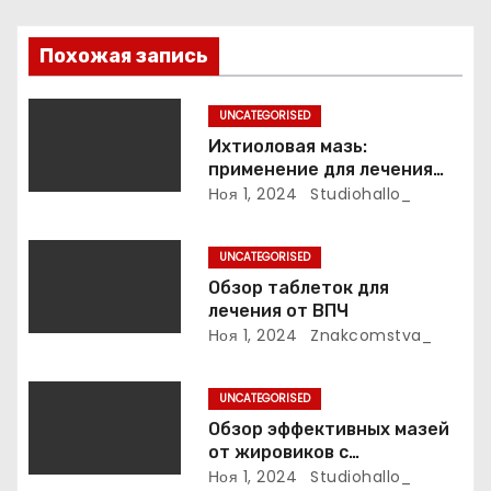
п
Похожая запись
о
з
UNCATEGORISED
Ихтиоловая мазь:
а
применение для лечения
фурункулов
Ноя 1, 2024
Studiohallo_
п
и
UNCATEGORISED
Обзор таблеток для
с
лечения от ВПЧ
Ноя 1, 2024
Znakcomstva_
я
м
UNCATEGORISED
Обзор эффективных мазей
от жировиков с
рассасывающим эффектом
Ноя 1, 2024
Studiohallo_