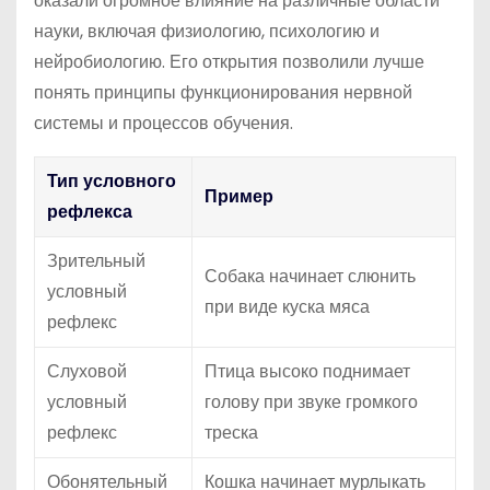
оказали огромное влияние на различные области
науки, включая физиологию, психологию и
нейробиологию. Его открытия позволили лучше
понять принципы функционирования нервной
системы и процессов обучения.
Тип условного
Пример
рефлекса
Зрительный
Собака начинает слюнить
условный
при виде куска мяса
рефлекс
Слуховой
Птица высоко поднимает
условный
голову при звуке громкого
рефлекс
треска
Обонятельный
Кошка начинает мурлыкать