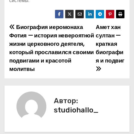
системы.
Биография иеромонаха
Амет хан
Н
Фотия — история невероятной
султан —
а
жизни церковного деятеля,
краткая
который прославился своими
биографи
в
подвигами и красотой
я и подвиг
и
молитвы
г
а
Автор:
ц
studiohallo_
и
я