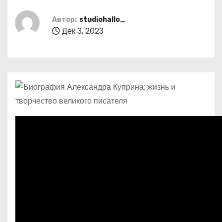
о
м
Автор:
studiohallo_
Дек 3, 2023
у