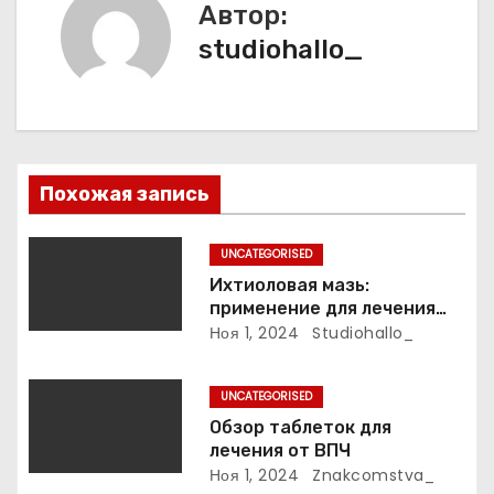
а
Автор:
studiohallo_
ц
и
я
п
Похожая запись
о
UNCATEGORISED
з
Ихтиоловая мазь:
применение для лечения
а
фурункулов
Ноя 1, 2024
Studiohallo_
п
UNCATEGORISED
и
Обзор таблеток для
лечения от ВПЧ
с
Ноя 1, 2024
Znakcomstva_