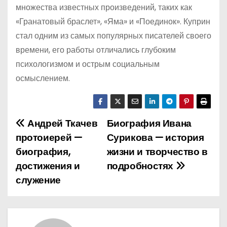
множества известных произведений, таких как
«Гранатовый браслет», «Яма» и «Поединок». Куприн
стал одним из самых популярных писателей своего
времени, его работы отличались глубоким
психологизмом и острым социальным
осмыслением.
Андрей Ткачев
Биография Ивана
Н
протоиерей —
Сурикова — история
а
биография,
жизни и творчество в
достижения и
подробностях
в
служение
и
г