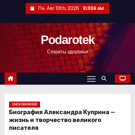
П
Пн. Авг 10th, 2026
10:12:00 AM
е
р
е
Podarotek
й
т
Секреты здоровья
и
к
с
о
д
е
р
UNCATEGORISED
Биография Александра Куприна —
ж
жизнь и творчество великого
и
писателя
м