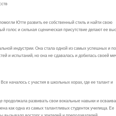
сств
омогли Ютте развить ее собственный стиль и найти свою
ный голос и сильная сценическая присутствие делают ее вы
альной индустрии. Она стала одной из самых успешных и п
тей и испытаний, но она не сдавалась и добилась своей ме
Все началось с участия в школьных хорах, где ее талант и
е продолжала развивать свои вокальные навыки и осваиват
ена как одна из самых талантливых студенток училища. Ее
ы вызывало восторг у зрителей и преподавателей.