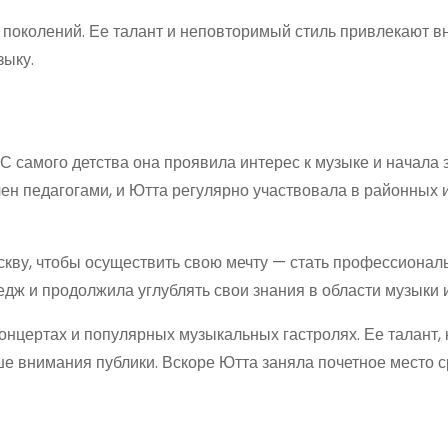
 поколений. Ее талант и неповторимый стиль привлекают в
зыку.
С самого детства она проявила интерес к музыке и начала
чен педагогами, и Ютта регулярно участвовала в районных 
оскву, чтобы осуществить свою мечту — стать профессионал
дж и продолжила углублять свои знания в области музыки и
онцертах и популярных музыкальных гастролях. Ее талант,
е внимания публики. Вскоре Ютта заняла почетное место 