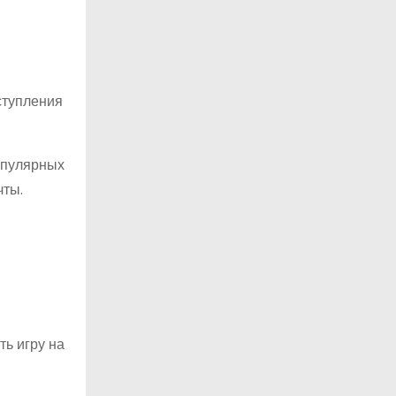
ступления
опулярных
чты.
ь игру на