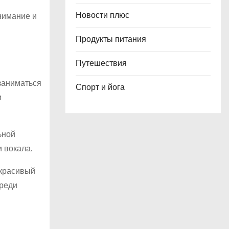
Новости плюс
нимание и
Продукты питания
Путешествия
 заниматься
Спорт и йога
и
ьной
 вокала.
 красивый
среди