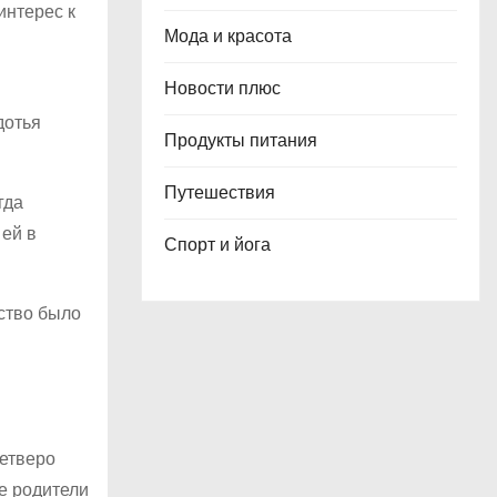
интерес к
Мода и красота
Новости плюс
дотья
Продукты питания
Путешествия
гда
 ей в
Спорт и йога
тство было
четверо
Ее родители