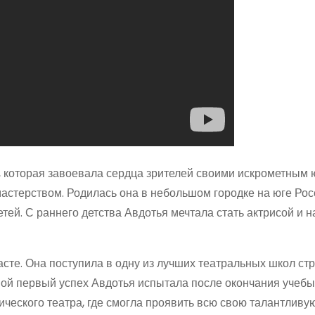
 которая завоевала сердца зрителей своими искрометным 
стерством. Родилась она в небольшом городке на юге Росс
тей. С раннего детства Авдотья мечтала стать актрисой и н
те. Она поступила в одну из лучших театральных школ стр
ой первый успех Авдотья испытала после окончания учебы,
ческого театра, где смогла проявить всю свою талантливую