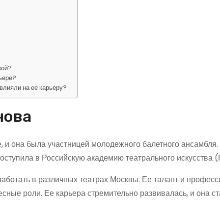
вой?
ьере?
влияли на ее карьеру?
нова
, и она была участницей молодежного балетного ансамбля.
поступила в Российскую академию театрального искусства 
аботать в различных театрах Москвы. Ее талант и профес
есные роли. Ее карьера стремительно развивалась, и она с