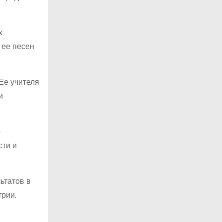
х
 ее песен
Ее учителя
и
о
сти и
ьтатов в
трии.