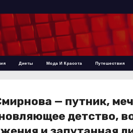
ния
Диеты
Мода И Красота
Путешествия
мирнова — путник, меч
хновляющее детство, в
жения и запутанная л