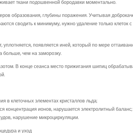
аживает ткани подошвенной бородавки моментально.
азмеров образования, глубины поражения. Учитывая доброка
аются сводить к минимуму, нужно удаление только клеток с
 уплотняется, появляется иней, который по мере оттаиван
а больше, чем на заморозку.
азотом. В конце сеанса место прижигания шипиц обрабаты
ой.
ия в клеточных элементах кристаллов льда;
ся концентрация ионов, нарушается электролитный баланс;
удов, нарушение микроциркуляции.