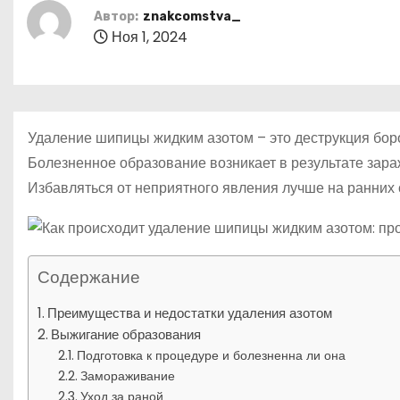
р
m
о
Автор:
znakcomstva_
l
а
м
Ноя 1, 2024
a
в
у
s
и
s
т
Удаление шипицы жидким азотом – это деструкция бо
n
ь
Болезненное образование возникает в результате зар
i
Избавляться от неприятного явления лучше на ранних с
k
i
Содержание
Преимущества и недостатки удаления азотом
Выжигание образования
Подготовка к процедуре и болезненна ли она
Замораживание
Уход за раной