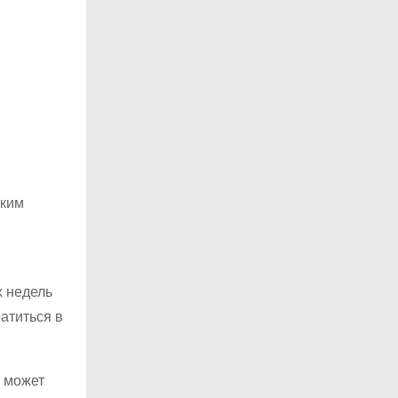
ским
х недель
атиться в
а может