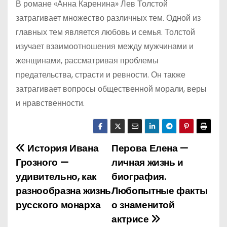
В романе «Анна Каренина» Лев Толстой
затрагивает множество различных тем. Одной из
главных тем является любовь и семья. Толстой
изучает взаимоотношения между мужчинами и
женщинами, рассматривая проблемы
предательства, страсти и ревности. Он также
затрагивает вопросы общественной морали, веры
и нравственности.
История Ивана
Перова Елена —
Н
Грозного —
личная жизнь и
а
удивительно, как
биография.
разнообразна жизнь
Любопытные факты
в
русского монарха
о знаменитой
и
актрисе