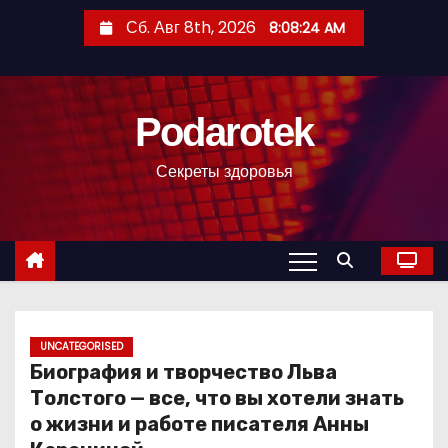
П
Сб. Авг 8th, 2026
8:08:25 AM
е
р
е
Podarotek
й
т
Секреты здоровья
и
к
с
о
д
е
р
UNCATEGORISED
Биография и творчество Льва
ж
Толстого — все, что вы хотели знать
и
о жизни и работе писателя Анны
м