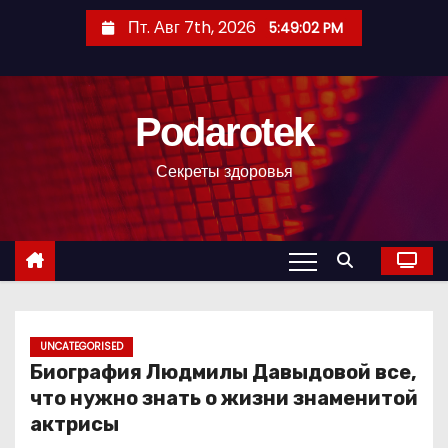
П
Пт. Авг 7th, 2026
5:49:03 PM
е
р
е
Podarotek
й
т
Секреты здоровья
и
к
с
о
д
е
р
UNCATEGORISED
Биография Людмилы Давыдовой все,
ж
что нужно знать о жизни знаменитой
и
актрисы
м