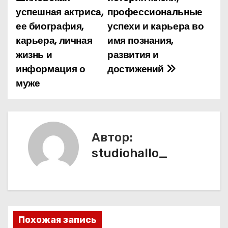
а
успешная актриса,
профессиональные
ее биография,
успехи и карьера во
в
карьера, личная
имя познания,
и
жизнь и
развития и
информация о
достижений
г
муже
а
ц
и
Автор:
studiohallo_
я
п
о
з
Похожая запись