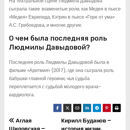
На театральной сцене Людмила Давыдова
сыграла такие знаменитые роли, как Медея в пьесе
«Медея» Еврипида, Кэтрин в пьесе «Горе от ума»
А.С. Грибоедова, и многие другие.
О чем была последняя роль
Людмилы Давыдовой?
Последняя роль Людмилы Давыдовой была в
фильме «Аритмия» (2017), где она сыграла роль
бабушки главной героини, чья судьба
переплетается с судьбой молодого врача-
кардиолога.
Аглая
Кирилл Буданов –
Н
Шиловская –
история жизни,