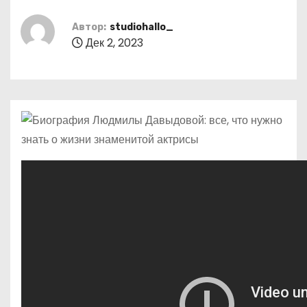
о
м
Автор:
studiohallo_
Дек 2, 2023
у