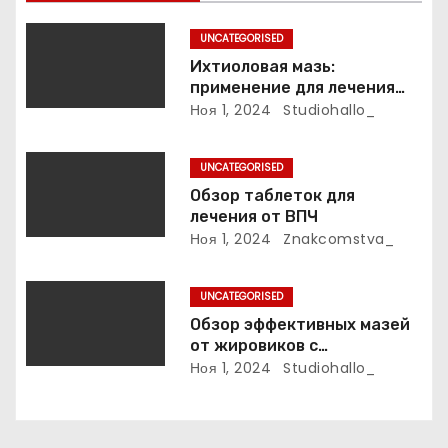
а
UNCATEGORISED
п
Ихтиоловая мазь:
применение для лечения
и
фурункулов
Ноя 1, 2024
Studiohallo_
с
UNCATEGORISED
я
Обзор таблеток для
лечения от ВПЧ
м
Ноя 1, 2024
Znakcomstva_
UNCATEGORISED
Обзор эффективных мазей
от жировиков с
рассасывающим эффектом
Ноя 1, 2024
Studiohallo_