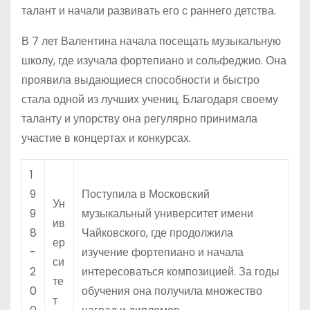
талант и начали развивать его с раннего детства.
В 7 лет Валентина начала посещать музыкальную
школу, где изучала фортепиано и сольфеджио. Она
проявила выдающиеся способности и быстро
стала одной из лучших учениц. Благодаря своему
таланту и упорству она регулярно принимала
участие в концертах и конкурсах.
1
9
Поступила в Московский
Ун
9
музыкальный университет имени
ив
8
Чайковского, где продолжила
ер
-
изучение фортепиано и начала
си
2
интересоваться композицией. За годы
те
0
обучения она получила множество
т