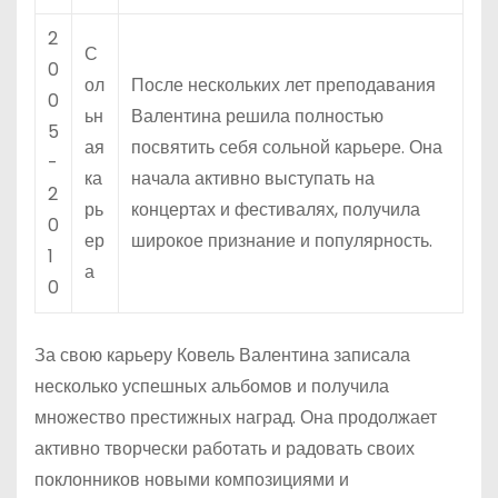
2
С
0
ол
После нескольких лет преподавания
0
ьн
Валентина решила полностью
5
ая
посвятить себя сольной карьере. Она
-
ка
начала активно выступать на
2
рь
концертах и фестивалях, получила
0
ер
широкое признание и популярность.
1
а
0
За свою карьеру Ковель Валентина записала
несколько успешных альбомов и получила
множество престижных наград. Она продолжает
активно творчески работать и радовать своих
поклонников новыми композициями и