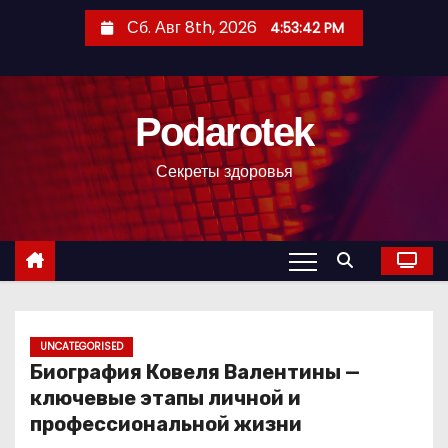
П
Сб. Авг 8th, 2026
4:53:43 PM
е
р
е
Podarotek
й
т
Секреты здоровья
и
к
с
о
д
е
р
UNCATEGORISED
Биография Ковеля Валентины —
ж
ключевые этапы личной и
и
профессиональной жизни
м