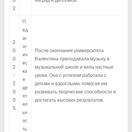
0
наград и дипломов.
2
П
ед
аг
2
ог
0
После окончания университета
ич
0
Валентина преподавала музыку в
ес
2
музыкальной школе и вела частные
ка
-
уроки. Она с успехом работала с
я
2
детьми и взрослыми, помогая им
де
0
развивать творческие способности и
ят
0
достигать высоких результатов.
ел
5
ьн
ос
ть