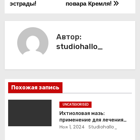
эстрады!
повара Кремля!
г
а
ц
Автор:
и
studiohallo_
я
п
о
Похожая запись
з
UNCATEGORISED
а
Ихтиоловая мазь:
применение для лечения
п
фурункулов
Ноя 1, 2024
Studiohallo_
и