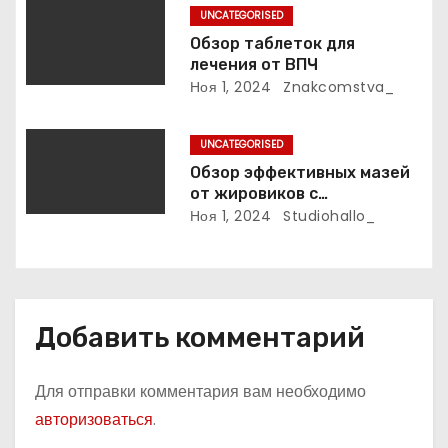
UNCATEGORISED
с
Обзор таблеток для
лечения от ВПЧ
я
Ноя 1, 2024
Znakcomstva_
м
UNCATEGORISED
Обзор эффективных мазей
от жировиков с
рассасывающим эффектом
Ноя 1, 2024
Studiohallo_
Добавить комментарий
Для отправки комментария вам необходимо
авторизоваться
.