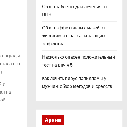
Обзор таблеток для лечения от
ВПЧ
Обзор эффективных мазей от
жировиков с рассасывающим
эффектом
 наград и
Насколько опасен положительный
 стала его
тест на впч 45
ц.
Как лечить вирус папилломы у
й и
мужчин: обзор методов и средств
ая на
кой
ь
Архив