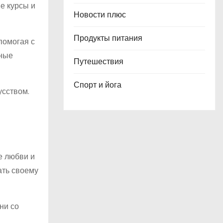
е курсы и
Новости плюс
Продукты питания
помогая с
сные
Путешествия
Спорт и йога
усством.
е любви и
ать своему
ни со