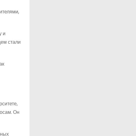
ителями,
у и
щем стали
ак
рситете,
осам. Он
чных