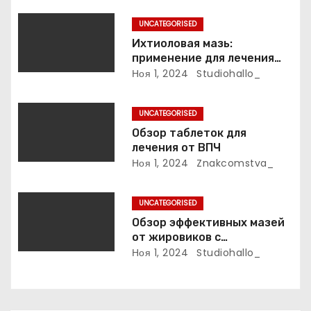
а
UNCATEGORISED
п
Ихтиоловая мазь:
применение для лечения
и
фурункулов
Ноя 1, 2024
Studiohallo_
с
UNCATEGORISED
я
Обзор таблеток для
лечения от ВПЧ
м
Ноя 1, 2024
Znakcomstva_
UNCATEGORISED
Обзор эффективных мазей
от жировиков с
рассасывающим эффектом
Ноя 1, 2024
Studiohallo_