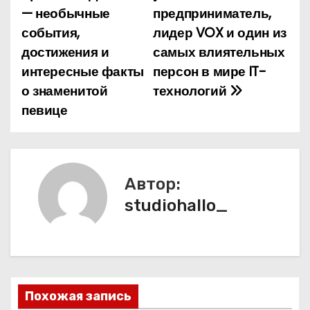
а
— необычные
предприниматель,
события,
лидер VOX и один из
в
достижения и
самых влиятельных
и
интересные факты
персон в мире IT-
о знаменитой
технологий
г
певице
а
ц
и
Автор:
studiohallo_
я
п
о
з
Похожая запись