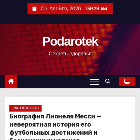
П
Сб. Авг 8th, 2026
1:59:29 AM
е
р
е
Podarotek
й
т
Секреты здоровья
и
к
с
о
д
е
р
UNCATEGORISED
Биография Лионеля Месси —
ж
невероятная история его
и
футбольных достижений и
м