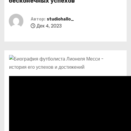
бесконечных успехов
о
м
Автор:
studiohallo_
у
Дек 4, 2023