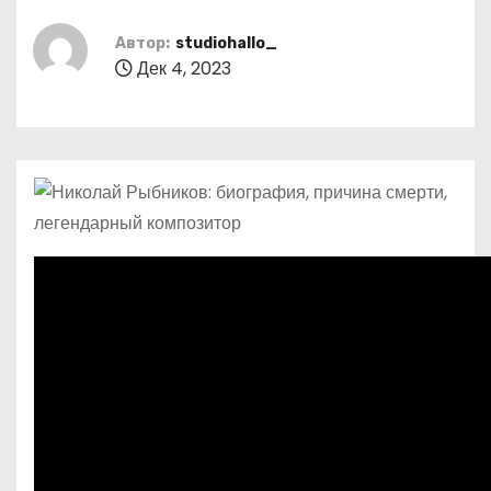
о
м
Автор:
studiohallo_
Дек 4, 2023
у