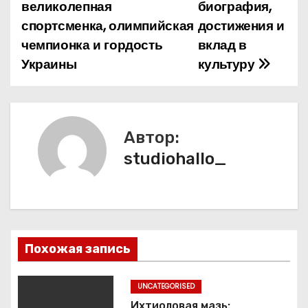
а
великолепная
биография,
спортсменка, олимпийская
достижения и
в
чемпионка и гордость
вклад в
и
Украины
культуру
г
а
Автор:
ц
studiohallo_
и
я
п
Похожая запись
о
з
UNCATEGORISED
Ихтиоловая мазь: