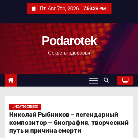
П
Пт. Авг 7th, 2026
7:56:39 PM
е
р
е
Podarotek
й
т
Секреты здоровья
и
к
с
о
д
е
р
UNCATEGORISED
Николай Рыбников – легендарный
ж
композитор — биография, творческий
и
путь и причина смерти
м