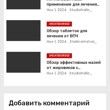
а
применение для лечения
фурункулов
Ноя 1, 2024
Studiohallo_
п
и
UNCATEGORISED
Обзор таблеток для
с
лечения от ВПЧ
Ноя 1, 2024
Znakcomstva_
я
м
UNCATEGORISED
Обзор эффективных мазей
от жировиков с
рассасывающим эффектом
Ноя 1, 2024
Studiohallo_
Добавить комментарий