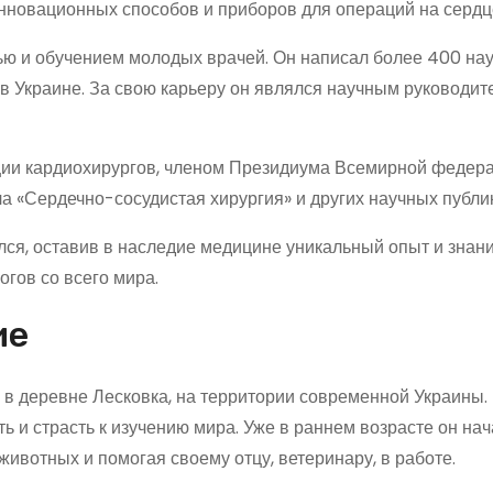
инновационных способов и приборов для операций на сердц
ью и обучением молодых врачей. Он написал более 400 на
 в Украине. За свою карьеру он являлся научным руководит
ии кардиохирургов, членом Президиума Всемирной федер
ла «Сердечно-сосудистая хирургия» и других научных публи
ался, оставив в наследие медицине уникальный опыт и знан
огов со всего мира.
ие
 в деревне Лесковка, на территории современной Украины. 
 и страсть к изучению мира. Уже в раннем возрасте он нач
ивотных и помогая своему отцу, ветеринару, в работе.