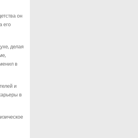
детства он
а его
ухе, делая
ме,
именил в
телей и
карьеры в
физическое