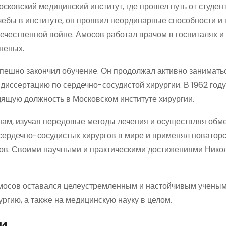
ковский медицинский институт, где прошел путь от студен
чебы в институте, он проявил неординарные способности и
течественной войне. Амосов работал врачом в госпиталях 
неных.
спешно закончил обучение. Он продолжал активно занимать
диссертацию по сердечно-сосудистой хирургии. В 1962 году
дящую должность в Московском институте хирургии.
нам, изучая передовые методы лечения и осуществляя обм
сердечно-сосудистых хирургов в мире и применял новатор
тов. Своими научными и практическими достижениями Нико
мосов оставался целеустремленным и настойчивым ученым
ргию, а также на медицинскую науку в целом.
и