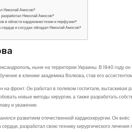
ал Николай Амосов?
в разработал Николай Амосов?
ов в области кардиоанестезии и перфузии?
а сердце и сосудах обладал Николай Амосов?
ова
ександрополь, ныне на территории Украины. В 1940 году он
учение в клинике академика Волкова, став его ассистентом
 на фронт. Он работал в полевом госпитале, вытаскивая 
обовать новые методы хирургии, а также разработать собс
лаву и уважение.
анялся развитием отечественной кардиохирургии. Он внёс
 сердце, разработал свою технику хирургического лечения 