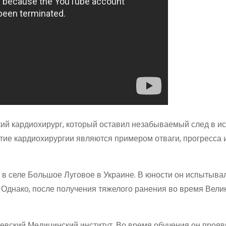
ий кардиохирург, который оставил незабываемый след в и
тие кардиохирургии являются примером отваги, прогресса 
 в селе Большое Луговое в Украине. В юности он испытыва
. Однако, после получения тяжелого ранения во время Вели
евский Медицинский институт. Во время обучения он прояв