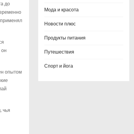
та до
Мода и красота
 временно
и применял
Новости плюс
Продукты питания
ся
 он
Путешествия
Спорт и йога
ен опытом
ские
лай
, чья