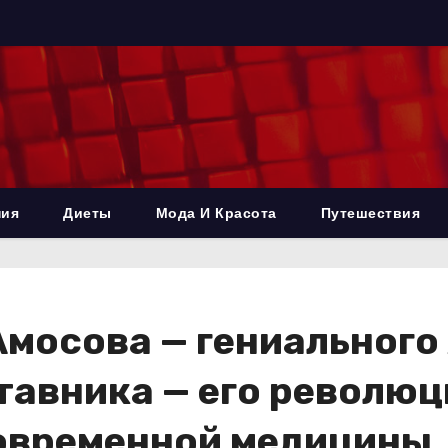
ния
Диеты
Мода И Красота
Путешествия
мосова — гениального 
ставника — его револю
современной медицины