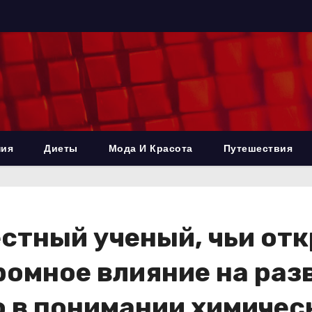
ния
Диеты
Мода И Красота
Путешествия
стный ученый, чьи отк
ромное влияние на раз
 в понимании химичес