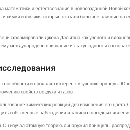
ра математики и естествознания в новосозданной Новой ко
сти химии и физики, которые оказали большое влияние на е
епени сформировали Джона Дальтона как ученого и вдохнов
ему международное признание и статус одного из основат
исследования
 способности и проявлял интерес к изучению природы. Юн
зучению свойств воздуха и газов.
пользование химических реакций для изменения его цвета. 
дить собственные наблюдения и записи о погодных явления
и. Он изучал атомную теорию, обнаружил принципы распре