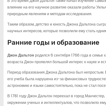
В это время Джон Дальтон также начал изучение самых
влияние на его научное развитие оказали работы Уиль
природным явлениям и методам исследования.
Таким образом, детство и юность Джона Дальтона сыг
научных интересов, которые позволили ему стать одни
Ранние годы и образование
Джон Дальтон
родился 6 сентября 1766 года в семье х
возраста Джон проявлял большой интерес к науке и е
Период образования Джона Дальтона был непростым. В
его учеба была нарушена из-за финансовых трудностей
астрономию и языки самостоятельно, пока не стал пос
В 1781 году Джон Дальтон переехал в город Манчестер, 
окружении ученых и интеллектуалов, что позволило ему