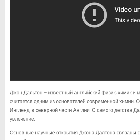
Джон Дальтон – известный английский физик, химик и м
считается одним из основателей современной химии. Он
Ингленд, в северной части Англии. С самого детства Д
увлечение.
Основные научные открытия Джона Далтона связаны с 