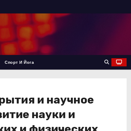
Спорт И Йога
рытия и научное
витие науки и
ких и физических