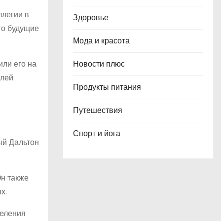
ллегии в
Здоровье
го будущие
Мода и красота
или его на
Новости плюс
елей
Продукты питания
Путешествия
Спорт и йога
ый Дальтон
Он также
х.
деления