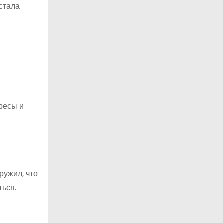
стала
ресы и
ружил, что
ться.