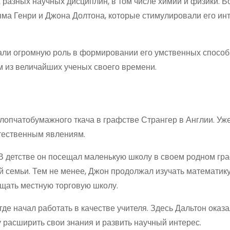
 разных научных дисциплин, в том числе химии и физики. 
яма Генри и Джона Долтона, которые стимулировали его инт
рали огромную роль в формировании его умственных способ
м из величайших ученых своего времени.
лопчатобумажного ткача в графстве Странгер в Англии. Уже
стественным явлениям.
 детстве он посещал маленькую школу в своем родном гра
 семьи. Тем не менее, Джон продолжал изучать математику
ещать местную торговую школу.
где начал работать в качестве учителя. Здесь Дальтон оказа
 расширить свои знания и развить научный интерес.