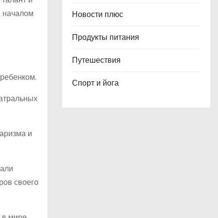
а началом
Новости плюс
Продукты питания
Путешествия
 ребенком.
Спорт и йога
еатральных
харизма и
тали
ров своего
 в мире