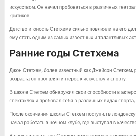
искусством. Он начал пробоваться в различных театра
критиков.
Детство и юность Стетхема сильно повлияли на его да
ему стать одним из самых известных и талантливых ак
Ранние годы Стетхема
Джон Стетхем, более известный как Джейсон Стетхем, р
возраста он проявлял интерес к искусству и спорту.
В школе Стетхем обнаружил свои способности в актерс
спектаклях и пробовал себя в различных видах спорта, 
После окончания школы Стетхем поступил в лондонскую 
начал работать в ночном клубе, где выступал в качест
В свои двадцать лет Стетхем познакомился с режиссер