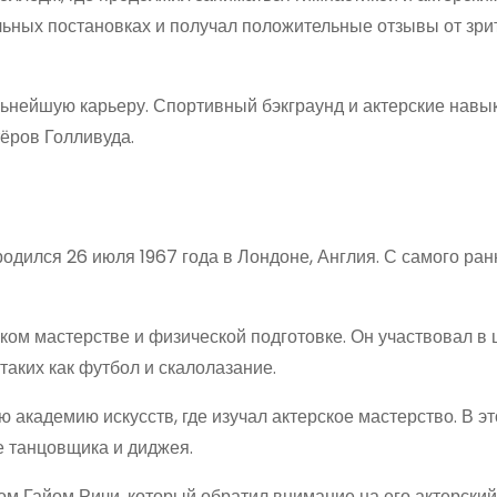
льных постановках и получал положительные отзывы от зри
льнейшую карьеру. Спортивный бэкграунд и актерские навы
тёров Голливуда.
одился 26 июля 1967 года в Лондоне, Англия. С самого ран
ком мастерстве и физической подготовке. Он участвовал в
таких как футбол и скалолазание.
академию искусств, где изучал актерское мастерство. В эт
ве танцовщика и диджея.
ом Гайом Ричи, который обратил внимание на его актерский