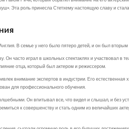
уш». Эта роль принесла Стетхему настоящую славу и стал
ния
Англия. В семье у него было пятеро детей, и он был вторым
ву. Он часто играл в школьных спектаклях и участвовал в т
влияние отца, который был актером и режиссером.
ривлек внимание экспертов в индустрии. Его естественная 
дован для профессионального обучения.
олшебными. Он впитывал все, что видел и слышал, и без ус
ремиться к совершенству и стать одним из величайших акте
осления, сыграли огромную роль в его будущих достижениях