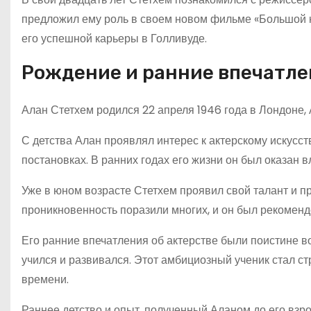
предложил ему роль в своем новом фильме «Большой к
его успешной карьеры в Голливуде.
Рождение и ранние впечатле
Алан Стетхем родился 22 апреля 1946 года в Лондоне, 
С детства Алан проявлял интерес к актерскому искусст
постановках. В ранних годах его жизни он был оказан 
Уже в юном возрасте Стетхем проявил свой талант и п
проникновенность поразили многих, и он был рекомен
Его ранние впечатления об актерстве были поистине в
учился и развивался. Этот амбициозный ученик стал ст
времени.
Раннее детство и опыт, полученный Аланом до его взр