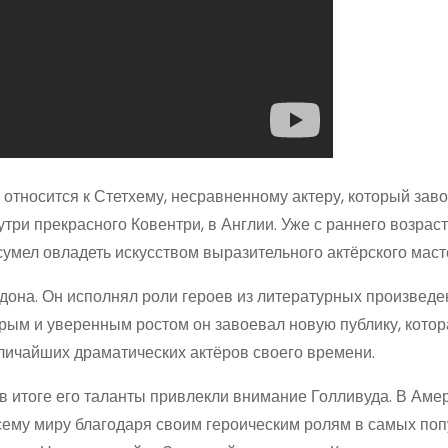
относится к Стетхему, несравненному актеру, который зав
три прекрасного Ковентри, в Англии. Уже с раннего возрас
 сумел овладеть искусством выразительного актёрского маст
дона. Он исполнял роли героев из литературных произведе
трым и уверенным ростом он завоевал новую публику, котор
еличайших драматических актёров своего времени.
в итоге его таланты привлекли внимание Голливуда. В Амер
всему миру благодаря своим героическим ролям в самых по