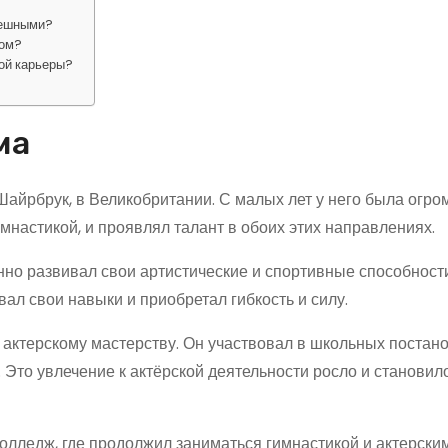
пешными?
мом?
ой карьеры?
ма
Шайрбрук, в Великобритании. С малых лет у него была огро
имнастикой, и проявлял талант в обоих этих направлениях.
нно развивал свои артистические и спортивные способност
вал свои навыки и приобретал гибкость и силу.
 актерскому мастерству. Он участвовал в школьных постано
 Это увлечение к актёрской деятельности росло и становил
колледж, где продолжил заниматься гимнастикой и актерски