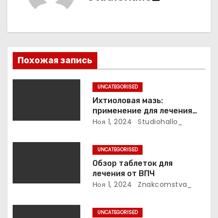
и
я
п
Похожая запись
о
з
UNCATEGORISED
Ихтиоловая мазь:
а
применение для лечения
фурункулов
Ноя 1, 2024
Studiohallo_
п
и
UNCATEGORISED
Обзор таблеток для
с
лечения от ВПЧ
Ноя 1, 2024
Znakcomstva_
я
м
UNCATEGORISED