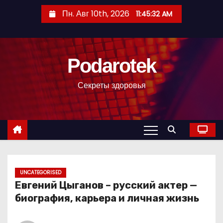
П
Пн. Авг 10th, 2026
11:45:33 AM
е
р
е
Podarotek
й
т
Секреты здоровья
и
к
с
о
д
е
р
UNCATEGORISED
Евгений Цыганов – русский актер —
ж
биография, карьера и личная жизнь
и
м