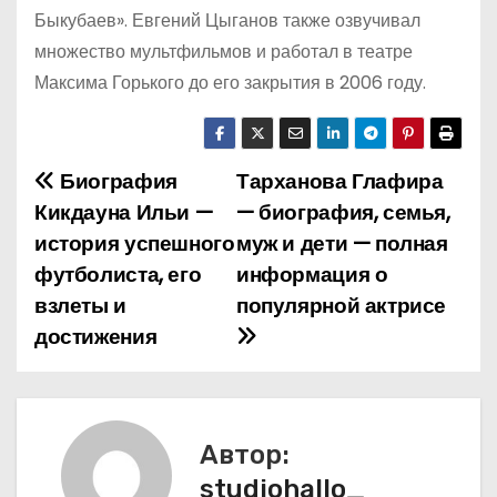
Быкубаев». Евгений Цыганов также озвучивал
множество мультфильмов и работал в театре
Максима Горького до его закрытия в 2006 году.
Биография
Тарханова Глафира
Н
Кикдауна Ильи —
— биография, семья,
а
история успешного
муж и дети — полная
футболиста, его
информация о
в
взлеты и
популярной актрисе
и
достижения
г
а
Автор:
ц
studiohallo_