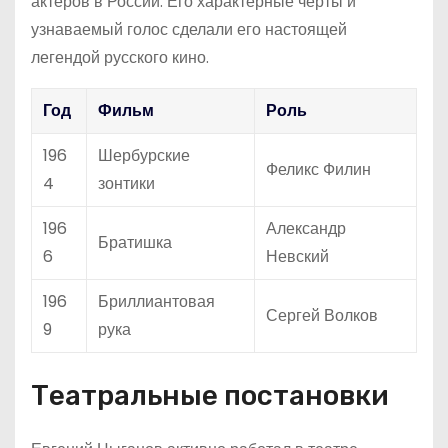
актеров в России. Его характерные черты и
узнаваемый голос сделали его настоящей
легендой русского кино.
Год
Фильм
Роль
196
Шербурские
Феликс Филин
4
зонтики
196
Александр
Братишка
6
Невский
196
Бриллиантовая
Сергей Волков
9
рука
Театральные постановки