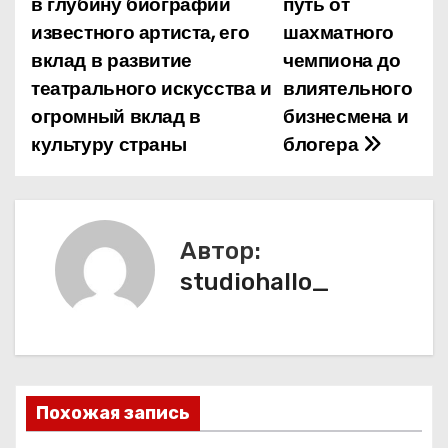
в глубину биографии
путь от
г
известного артиста, его
шахматного
а
вклад в развитие
чемпиона до
театрального искусства и
влиятельного
ц
огромный вклад в
бизнесмена и
и
культуру страны
блогера
я
п
Автор:
о
studiohallo_
з
а
п
Похожая запись
и