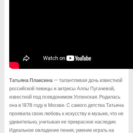
Татьяна Плаксина
— талантливая дочь известной
российской певицы и актрисы Аллы Пугачевой,
известной под псевдонимом
Успенская
. Родилась
она в 1978 году в Москве. С самого детства Татьяна
проявила свою любовь к искусству и музыке, что не
удивительно, учитывая ее прекрасное наследие.
Идеальное овладение пения, умение играть на