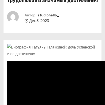
трудолюбие и значимые достижения
о
м
Автор:
studiohallo_
у
Дек 3, 2023