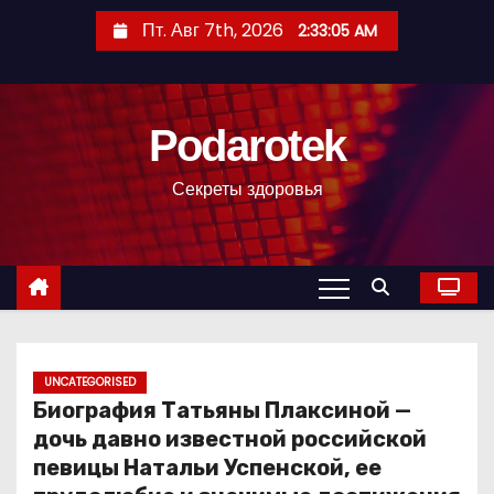
П
Пт. Авг 7th, 2026
2:33:07 AM
е
р
е
Podarotek
й
т
Секреты здоровья
и
к
с
о
д
е
р
UNCATEGORISED
Биография Татьяны Плаксиной —
ж
дочь давно известной российской
и
певицы Натальи Успенской, ее
м