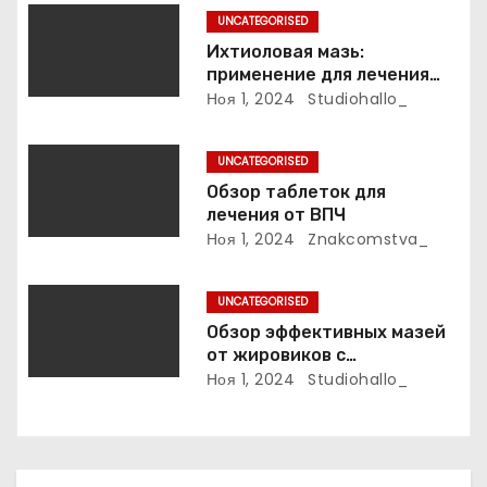
с
UNCATEGORISED
Ихтиоловая мазь:
я
применение для лечения
фурункулов
Ноя 1, 2024
Studiohallo_
м
UNCATEGORISED
Обзор таблеток для
лечения от ВПЧ
Ноя 1, 2024
Znakcomstva_
UNCATEGORISED
Обзор эффективных мазей
от жировиков с
рассасывающим эффектом
Ноя 1, 2024
Studiohallo_