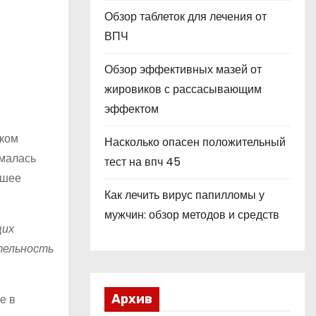
Обзор таблеток для лечения от
ВПЧ
Обзор эффективных мазей от
жировиков с рассасывающим
эффектом
ьком
Насколько опасен положительный
ималась
тест на впч 45
сшее
Как лечить вирус папилломы у
мужчин: обзор методов и средств
щих
тельность
е в
Архив