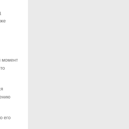
д
кже
й момент
что
ся
оению
о его