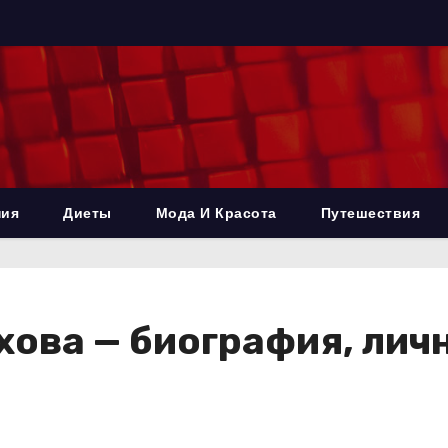
ния
Диеты
Мода И Красота
Путешествия
ова — биография, личн