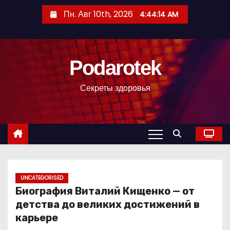
П
Пн. Авг 10th, 2026
4:44:15 AM
е
р
е
Podarotek
й
т
Секреты здоровья
и
к
с
о
д
е
р
UNCATEGORISED
Биография Виталий Кищенко — от
ж
детства до великих достижений в
и
карьере
м