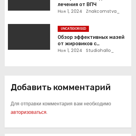
с
лечения от ВПЧ
Ноя 1, 2024
Znakcomstva_
я
м
UNCATEGORISED
Обзор эффективных мазей
от жировиков с
рассасывающим эффектом
Ноя 1, 2024
Studiohallo_
Добавить комментарий
Для отправки комментария вам необходимо
авторизоваться
.