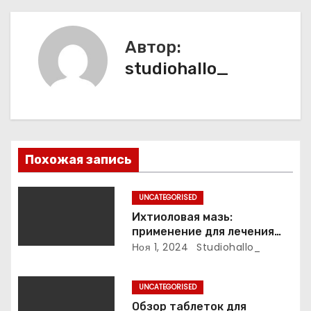
а
Автор:
ц
studiohallo_
и
я
п
Похожая запись
о
з
UNCATEGORISED
Ихтиоловая мазь:
а
применение для лечения
фурункулов
Ноя 1, 2024
Studiohallo_
п
и
UNCATEGORISED
Обзор таблеток для