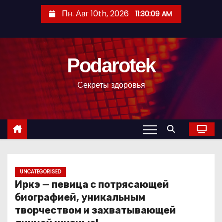
П
Пн. Авг 10th, 2026
11:30:10 AM
е
р
е
Podarotek
й
т
Секреты здоровья
и
к
с
о
д
е
р
UNCATEGORISED
Иркэ — певица с потрясающей
ж
биографией, уникальным
и
творчеством и захватывающей
м