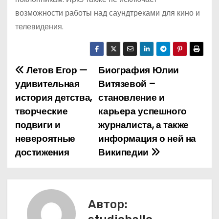
возможности работы над саундтреками для кино и
телевидения.
Летов Егор —
Биография Юлии
Н
удивительная
Витязевой –
а
история детства,
становление и
творческие
карьера успешного
в
подвиги и
журналиста, а также
и
невероятные
информация о ней на
достижения
Википедии
г
а
ц
Автор:
и