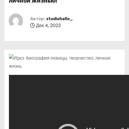
личной жизнью!
о
м
Автор:
studiohallo_
у
Дек 4, 2023