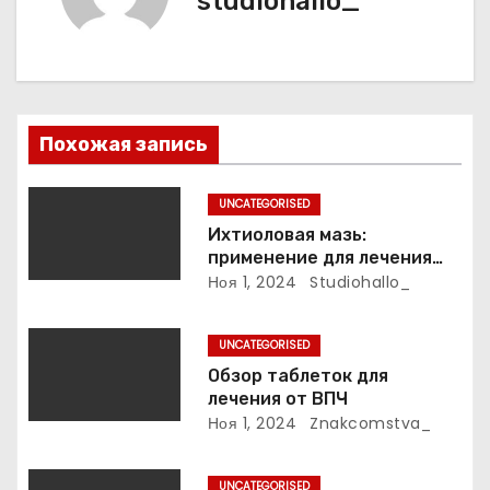
studiohallo_
я
п
о
Похожая запись
з
UNCATEGORISED
а
Ихтиоловая мазь:
применение для лечения
п
фурункулов
Ноя 1, 2024
Studiohallo_
и
UNCATEGORISED
с
Обзор таблеток для
лечения от ВПЧ
я
Ноя 1, 2024
Znakcomstva_
м
UNCATEGORISED