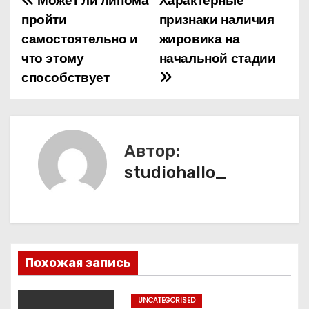
Может ли липома
Характерные
Н
пройти
признаки наличия
а
самостоятельно и
жировика на
что этому
начальной стадии
в
способствует
и
г
а
Автор:
studiohallo_
ц
и
я
п
Похожая запись
о
UNCATEGORISED