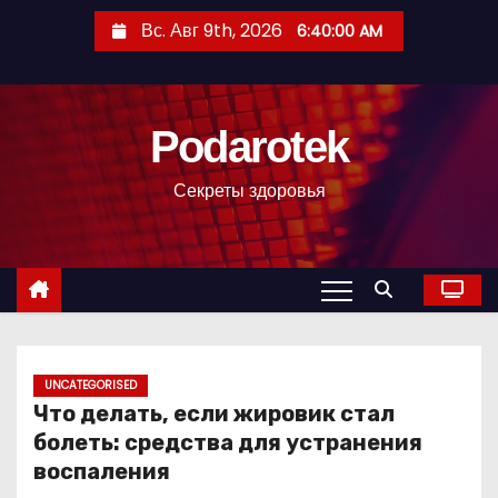
П
Вс. Авг 9th, 2026
6:40:01 AM
е
р
е
Podarotek
й
т
Секреты здоровья
и
к
с
о
д
е
р
UNCATEGORISED
Что делать, если жировик стал
ж
болеть: средства для устранения
и
воспаления
м