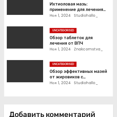
з
Ихтиоловая мазь:
применение для лечения
а
фурункулов
Ноя 1, 2024
Studiohallo_
п
UNCATEGORISED
и
Обзор таблеток для
лечения от ВПЧ
с
Ноя 1, 2024
Znakcomstva_
я
UNCATEGORISED
м
Обзор эффективных мазей
от жировиков с
рассасывающим эффектом
Ноя 1, 2024
Studiohallo_
Добавить комментарий