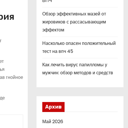
ВПЧ
Обзор эффективных мазей от
рия
жировиков с рассасывающим
эффектом
т
Насколько опасен положительный
тест на впч 45
ет
Как лечить вирус папилломы у
ья
мужчин: обзор методов и средств
ав гнойное
иде
Архив
Май 2026