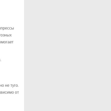
мпрессы
тозных
омогает
.
о не туго.
ависимо от