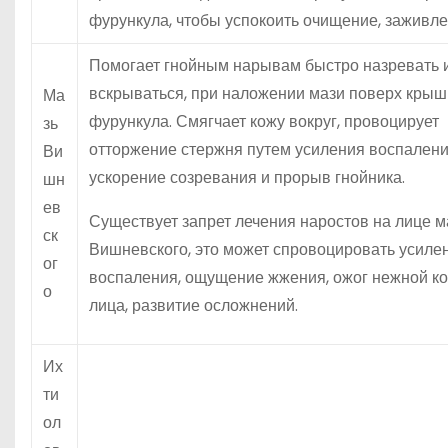
фурункула, чтобы успокоить очищение, заживле
Помогает гнойным нарывам быстро назревать 
вскрываться, при наложении мази поверх крыш
Ма
фурункула. Смягчает кожу вокруг, провоцирует
зь
отторжение стержня путем усиления воспалени
Ви
ускорение созревания и прорыв гнойника.
шн
ев
Существует запрет лечения наростов на лице 
ск
Вишневского, это может спровоцировать усиле
ог
воспаления, ощущение жжения, ожог нежной к
о
лица, развитие осложнений.
Их
ти
ол