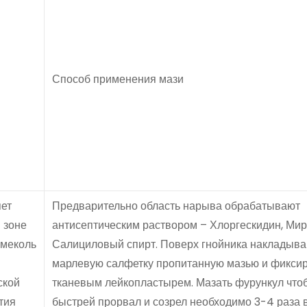
Способ применения мази
яет
Предварительно область нарыва обрабатывают
 зоне
антисептическим раствором – Хлоргескидин, Мир
омеколь
Салициловый спирт. Поверх гнойника накладыв
марлевую салфетку пропитанную мазью и фикси
ской
тканевым лейкопластырем. Мазать фурункул что
тия
быстрей прорвал и созрел необходимо 3-4 раза в