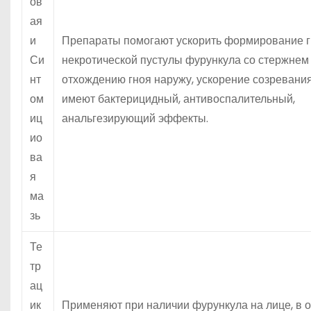
ов
ая
и
Препараты помогают ускорить формирование 
Си
некротической пустулы фурункула со стержнем
нт
отхождению гноя наружу, ускорение созревания
ом
имеют бактерицидный, антивоспалительный,
иц
анальгезирующий эффекты.
ио
ва
я
ма
зь
Те
тр
ац
ик
Применяют при наличии фурункула на лице, в 