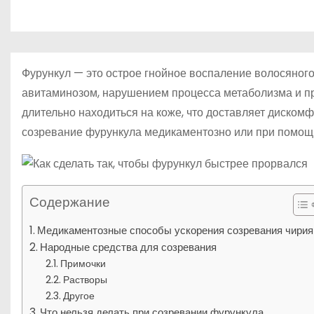
р
m
о
l
а
м
a
в
у
s
и
Фурункул — это острое гнойное воспаление волосяног
s
т
авитаминозом, нарушением процесса метаболизма и п
n
длительно находиться на коже, что доставляет диском
ь
i
созревание фурункула медикаментозно или при помощ
k
i
Содержание
Медикаментозные способы ускорения созревания чирия
Народные средства для созревания
Примочки
Растворы
Другое
Что нельзя делать при созревании фурункула