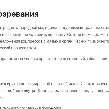
озревания
ть рецепты народной медицины. Натуральные травяные ко
а и эффективно устранить проблему. Сочетание медикамен
наложения компрессов с мазью и органических примочек п
еский процесс кожи.
бора схемы лечения и препятствия осложнений заболевания
ксируют сверху марлевой повязкой или лейкопластырем, н
ыв гнойника внутрь. Длительность лечения определяется з
ка.
 гнойного созревания фурункула: