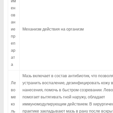
им
ен
ов
ан
ие
Механизм действия на организм
пр
еп
ар
ат
а
Мазь включает в состав антибиотик, что позвол
Ле
устранить воспаление, дезинфицировать кожу в
во
нанесения, помочь в быстром созревании. Лев
ме
помогает вытягивать гной наружу, обладает
ко
иммуномодулирующим действием. В хирургиче
ль
практике закладывают мазь в рану после вскры