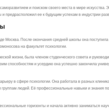
аморазвитием и поиском своего места в мире искусства. Э
 и предрасположил ее к будущим успехам в индустрии раз
ры
роде Москва. После окончания средней школы она поступила
омоносова на факультет психологии.
ческой жизни, была членом студенческого совета и руковод
оим способностям и усердию она успешно закончила униве
рьеру в сфере психологии. Она работала в разных клиника
м группам людей. Её профессиональные навыки и знания п
ссиональные горизонты и начала активно заниматься нау