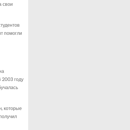
а свои
студентов
нт помогли
на
В 2003 году
бучалась
н, которые
 получил