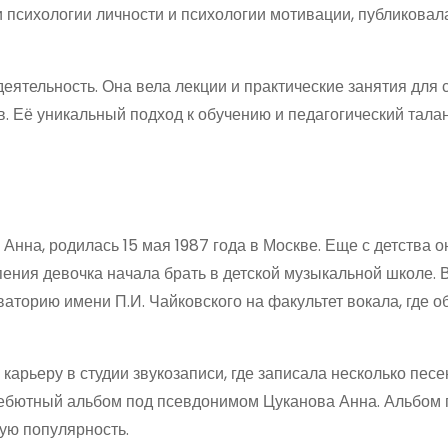
 психологии личности и психологии мотивации, публиковал
еятельность. Она вела лекции и практические занятия для 
в. Её уникальный подход к обучению и педагогический тала
Анна, родилась 15 мая 1987 года в Москве. Еще с детства о
пения девочка начала брать в детской музыкальной школе. 
аторию имени П.И. Чайковского на факультет вокала, где о
арьеру в студии звукозаписи, где записала несколько песе
 дебютный альбом под псевдонимом Цуканова Анна. Альбом
ую популярность.