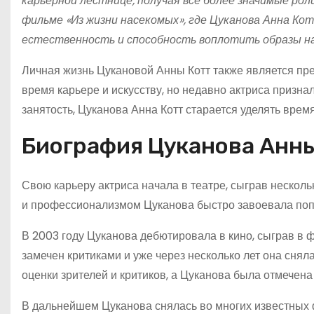
карьерной лестнице, получая все более значимые рол
фильме «Из жизни насекомых», где Цуканова Анна Кот
естественность и способность воплотить образы на 
Личная жизнь Цукановой Анны Котт также является пре
время карьере и искусству, но недавно актриса призна
занятость, Цуканова Анна Котт старается уделять вре
Биография Цуканова Анн
Свою карьеру актриса начала в театре, сыграв несколь
и профессионализмом Цуканова быстро завоевала попу
В 2003 году Цуканова дебютировала в кино, сыграв в 
замечен критиками и уже через несколько лет она сня
оценки зрителей и критиков, а Цуканова была отмечен
В дальнейшем Цуканова снялась во многих известных ф