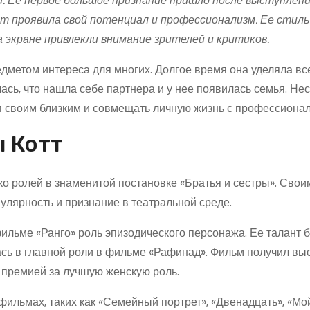
и. Ее первое большое признание пришло после выступлени
т проявила свой потенциал и профессионализм. Ее стиль
экране привлекли внимание зрителей и критиков.
дметом интереса для многих. Долгое время она уделяла вс
лась, что нашла себе партнера и у нее появилась семья. Не
мя своим близким и совмещать личную жизнь с профессионал
ы Котт
ко ролей в знаменитой постановке «Братья и сестры». Свои
лярность и признание в театральной среде.
фильме «Ранго» роль эпизодического персонажа. Ее талант 
лась в главной роли в фильме «Рафинад». Фильм получил вы
а премией за лучшую женскую роль.
ильмах, таких как «Семейный портрет», «Двенадцать», «Мо