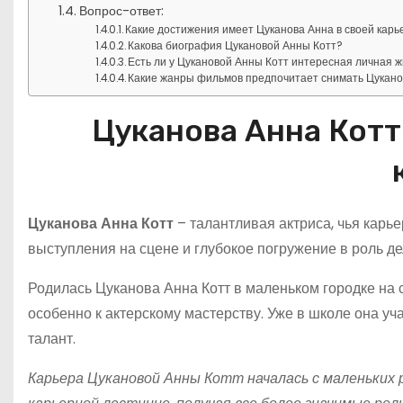
Вопрос-ответ:
Какие достижения имеет Цуканова Анна в своей карь
Какова биография Цукановой Анны Котт?
Есть ли у Цукановой Анны Котт интересная личная 
Какие жанры фильмов предпочитает снимать Цукан
Цуканова Анна Котт
Цуканова Анна Котт
– талантливая актриса, чья карье
выступления на сцене и глубокое погружение в роль де
Родилась Цуканова Анна Котт в маленьком городке на с
особенно к актерскому мастерству. Уже в школе она у
талант.
Карьера Цукановой Анны Котт началась с маленьких р