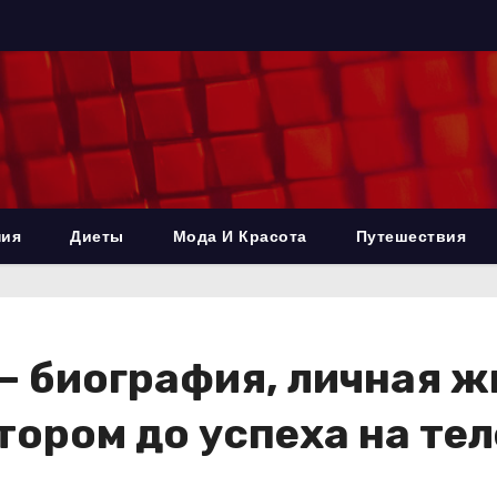
ния
Диеты
Мода И Красота
Путешествия
— биография, личная жи
тором до успеха на те