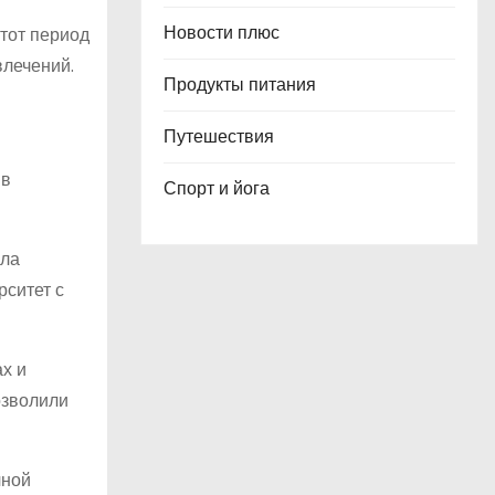
Новости плюс
тот период
влечений.
Продукты питания
Путешествия
 в
Спорт и йога
ила
рситет с
х и
озволили
чной