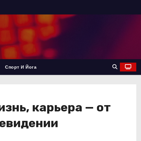
Спорт И Йога
знь, карьера — от
левидении