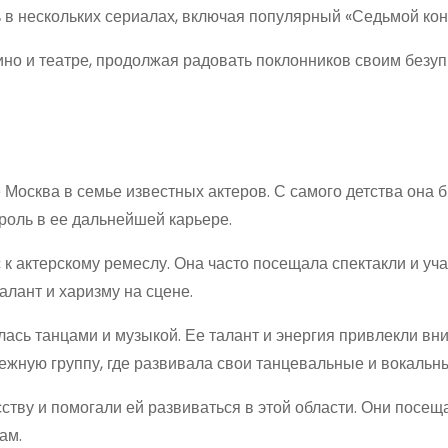
ь в нескольких сериалах, включая популярный «Седьмой кон
ино и театре, продолжая радовать поклонников своим безу
е Москва в семье известных актеров. С самого детства она 
роль в ее дальнейшей карьере.
 к актерскому ремеслу. Она часто посещала спектакли и уч
алант и харизму на сцене.
лась танцами и музыкой. Ее талант и энергия привлекли вн
ежную группу, где развивала свои танцевальные и вокальн
ству и помогали ей развиваться в этой области. Они посещ
ам.