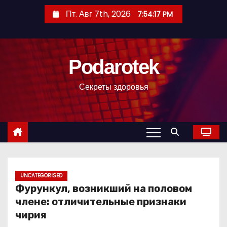
П
Пт. Авг 7th, 2026
7:54:18 PM
е
р
е
Podarotek
й
т
Секреты здоровья
и
к
с
о
д
е
р
UNCATEGORISED
Фурункул, возникший на половом
ж
члене: отличительные признаки
и
чирия
м