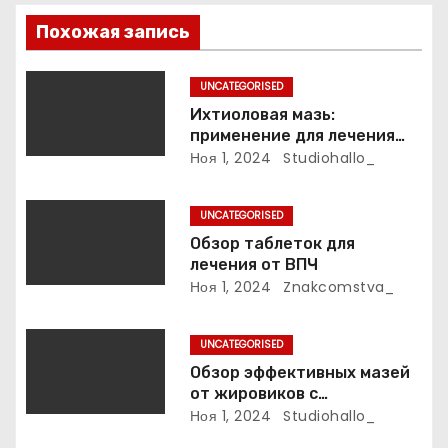
п
Похожая запись
о
UNCATEGORISED
з
Ихтиоловая мазь:
применение для лечения
а
фурункулов
Ноя 1, 2024
Studiohallo_
п
UNCATEGORISED
и
Обзор таблеток для
лечения от ВПЧ
с
Ноя 1, 2024
Znakcomstva_
я
UNCATEGORISED
м
Обзор эффективных мазей
от жировиков с
рассасывающим эффектом
Ноя 1, 2024
Studiohallo_