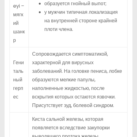
образуется гнойный выпот;
eyi –
у мужчин типичная локализация
мягк
на внутренней стороне крайней
ий
плоти члена.
шанк
р
Сопровождается симптоматикой,
Гени
характерной для вирусных
таль
заболеваний. На головке пениса, лобке
ный
образуются мелкие папулы,
герп
наполненные жидкостью, после
ес
вскрытия которых остаются язвочки.
Присутствует зуд, болевой синдром.
Киста сальной железы, которая
появляется вследствие закупорки
выводящего протока железы.