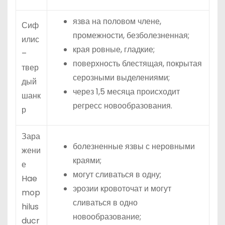
язва на половом члене,
Сиф
промежности, безболезненная;
илис
края ровные, гладкие;
–
поверхность блестящая, покрытая
твер
серозными выделениями;
дый
через 1,5 месяца происходит
шанк
регресс новообразования.
р
Зара
болезненные язвы с неровными
жени
краями;
е
могут сливаться в одну;
Hae
эрозии кровоточат и могут
mop
сливаться в одно
hilus
новообразование;
ducr