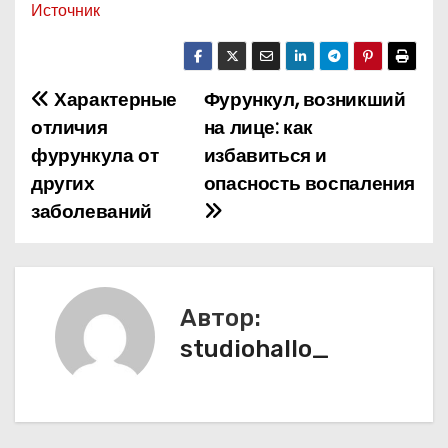
Источник
Характерные
Фурункул, возникший
Н
отличия
на лице: как
а
фурункула от
избавиться и
других
опасность воспаления
в
заболеваний
и
г
а
Автор:
studiohallo_
ц
и
я