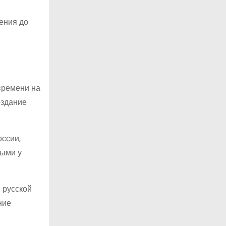
ения до
времени на
оздание
ссии,
ными у
 русской
ние