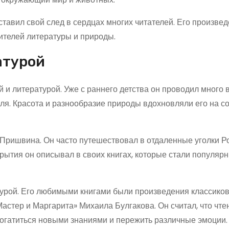
тавил свой след в сердцах многих читателей. Его произвед
ителей литературы и природы.
атурой
и литературой. Уже с раннего детства он проводил много 
оля. Красота и разнообразие природы вдохновляли его на с
ришвина. Он часто путешествовал в отдаленные уголки Ро
рытия он описывал в своих книгах, которые стали популяр
урой. Его любимыми книгами были произведения классиков
Мастер и Маргарита» Михаила Булгакова. Он считал, что чте
богатиться новыми знаниями и пережить различные эмоции.