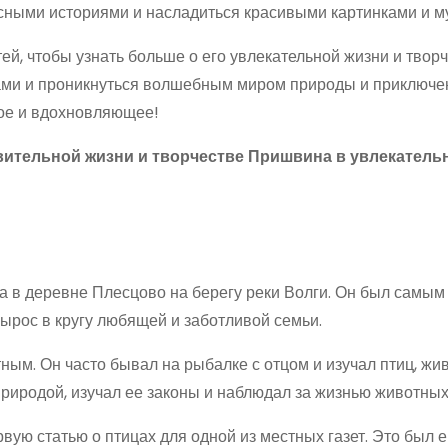
есными историями и насладиться красивыми картинками и м
й, чтобы узнать больше о его увлекательной жизни и творч
ами и проникнуться волшебным миром природы и приключе
ное и вдохновляющее!
вительной жизни и творчестве Пришвина в увлекатель
да в деревне Плесцово на берегу реки Волги. Он был самы
 вырос в кругу любящей и заботливой семьи.
ным. Он часто бывал на рыбалке с отцом и изучал птиц, жи
 природой, изучал ее законы и наблюдал за жизнью животных
рвую статью о птицах для одной из местных газет. Это был 