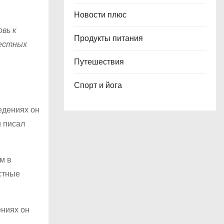
Новости плюс
вь к
Продукты питания
вестных
Путешествия
Спорт и йога
едениях он
и писал
м в
стные
ениях он