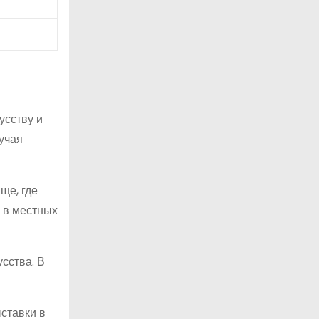
усству и
учая
ще, где
л в местных
сства. В
ставки в