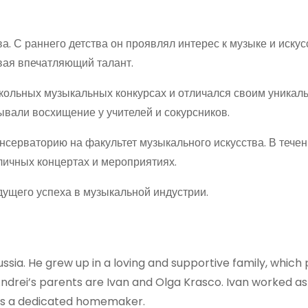
а. С раннего детства он проявлял интерес к музыке и искусс
ывая впечатляющий талант.
школьных музыкальных конкурсах и отличался своим уника
вали восхищение у учителей и сокурсников.
серваторию на факультет музыкального искусства. В тече
зличных концертах и мероприятиях.
дущего успеха в музыкальной индустрии.
ssia. He grew up in a loving and supportive family, which
 Andrei’s parents are Ivan and Olga Krasco. Ivan worked as
as a dedicated homemaker.