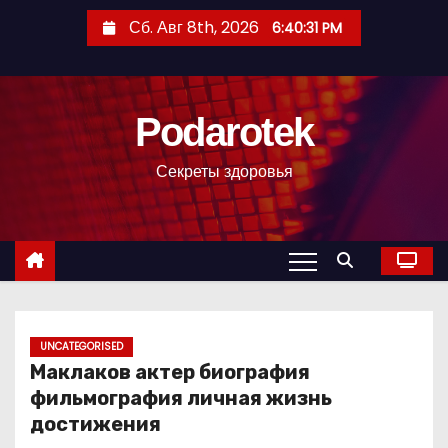
П
Сб. Авг 8th, 2026
6:40:33 PM
е
р
е
Podarotek
й
т
Секреты здоровья
и
к
с
о
д
е
р
UNCATEGORISED
Маклаков актер биография
ж
фильмография личная жизнь
и
достижения
м