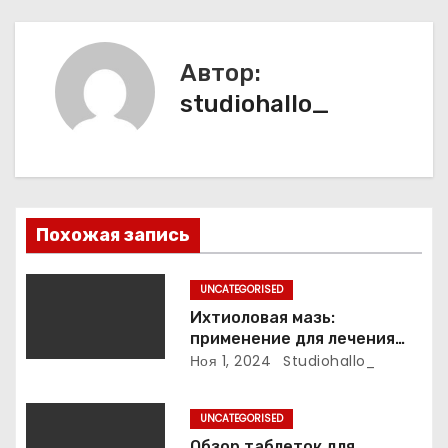
г
а
Автор:
studiohallo_
ц
и
я
п
Похожая запись
о
UNCATEGORISED
з
Ихтиоловая мазь:
применение для лечения
а
фурункулов
Ноя 1, 2024
Studiohallo_
п
UNCATEGORISED
Обзор таблеток для