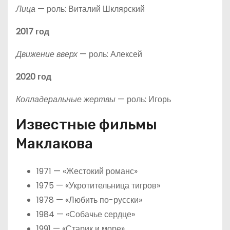
Лица
— роль: Виталий Шклярский
2017 год
Движение вверх
— роль: Алексей
2020 год
Колладеральные жертвы
— роль: Игорь
Известные фильмы
Маклакова
1971 — «Жестокий романс»
1975 — «Укротительница тигров»
1978 — «Любить по-русски»
1984 — «Собачье сердце»
1991 — «Старик и море»