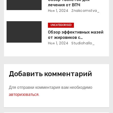
и
лечения от ВПЧ
с
Ноя 1, 2024
Znakcomstva_
я
UNCATEGORISED
м
Обзор эффективных мазей
от жировиков с
рассасывающим эффектом
Ноя 1, 2024
Studiohallo_
Добавить комментарий
Для отправки комментария вам необходимо
авторизоваться
.