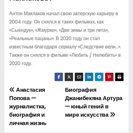
Антон Маклаков начал свою актерскую карьеру в
2004 году. Он снялся в таких фильмах, как
«Сыендук», «Жмурки», «Две зимы и три лета»,
«Реальные пацаны». В 2020 году он стал
известным благодаря сериалу «Следствие вели…».
Также он снялся в фильме «Любить / Нелюбить» в
2020 году.
Анастасия
Биография
Н
Попова —
Джанибекяна Артура
а
журналистка,
— юный гений в
биография и
мире искусства
в
личная жизнь
и