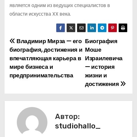
является одним из ведущих специалистов в
области искусства XX века.
Владимир Мирза — его
Биография
Н
биография, достижения и
Моше
а
впечатляющая карьера в
Израилевича
мире бизнеса и
— история
в
предпринимательства
жизни и
и
достижения
г
а
Автор:
ц
studiohallo_
и