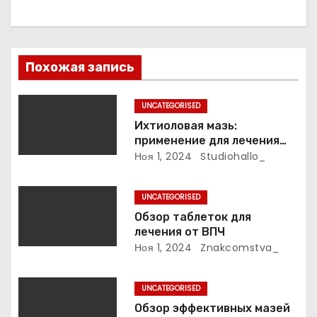
я
п
Похожая запись
о
з
UNCATEGORISED
Ихтиоловая мазь:
а
применение для лечения
фурункулов
Ноя 1, 2024
Studiohallo_
п
и
UNCATEGORISED
Обзор таблеток для
с
лечения от ВПЧ
Ноя 1, 2024
Znakcomstva_
я
м
UNCATEGORISED
Обзор эффективных мазей