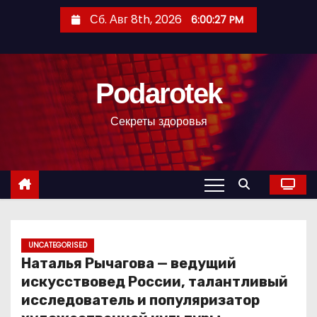
П
Сб. Авг 8th, 2026
6:00:28 PM
е
р
е
Podarotek
й
т
Секреты здоровья
и
к
с
о
д
е
р
UNCATEGORISED
Наталья Рычагова — ведущий
ж
искусствовед России, талантливый
и
исследователь и популяризатор
м