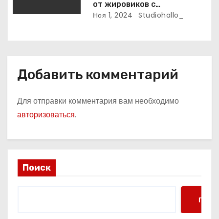
от жировиков с
рассасывающим эффектом
Ноя 1, 2024
Studiohallo_
Добавить комментарий
Для отправки комментария вам необходимо
авторизоваться
.
Поиск
Поис