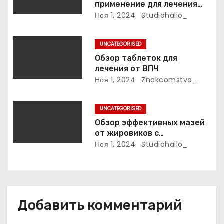
применение для лечения
з
фурункулов
Ноя 1, 2024
Studiohallo_
а
UNCATEGORISED
п
Обзор таблеток для
лечения от ВПЧ
и
Ноя 1, 2024
Znakcomstva_
с
UNCATEGORISED
я
Обзор эффективных мазей
м
от жировиков с
рассасывающим эффектом
Ноя 1, 2024
Studiohallo_
Добавить комментарий