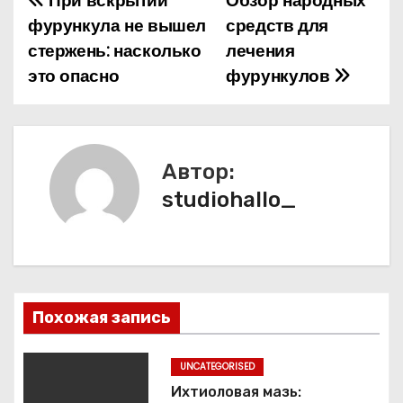
При вскрытии
Обзор народных
Н
фурункула не вышел
средств для
а
стержень: насколько
лечения
это опасно
фурункулов
в
и
г
Автор:
а
studiohallo_
ц
и
я
Похожая запись
п
UNCATEGORISED
о
Ихтиоловая мазь: