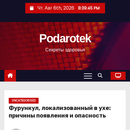
П
Чт. Авг 6th, 2026
8:39:46 PM
е
р
е
Podarotek
й
т
Секреты здоровья
и
к
с
о
д
е
р
UNCATEGORISED
Фурункул, локализованный в ухе:
ж
причины появления и опасность
и
м