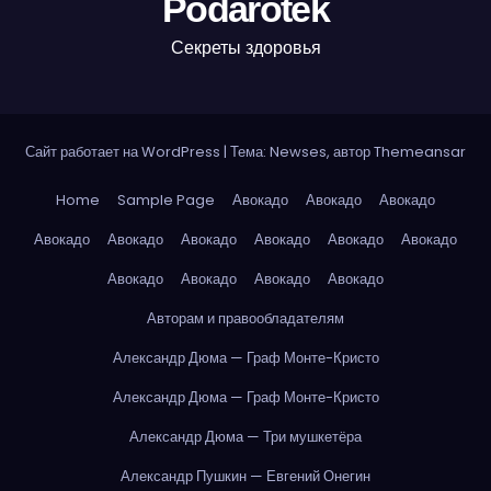
Podarotek
Секреты здоровья
Сайт работает на WordPress
|
Тема: Newses, автор
Themeansar
Home
Sample Page
Авокадо
Авокадо
Авокадо
Авокадо
Авокадо
Авокадо
Авокадо
Авокадо
Авокадо
Авокадо
Авокадо
Авокадо
Авокадо
Авторам и правообладателям
Александр Дюма — Граф Монте-Кристо
Александр Дюма — Граф Монте-Кристо
Александр Дюма — Три мушкетёра
Александр Пушкин — Евгений Онегин