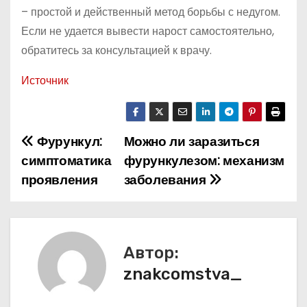
– простой и действенный метод борьбы с недугом.
Если не удается вывести нарост самостоятельно,
обратитесь за консультацией к врачу.
Источник
Фурункул:
Можно ли заразиться
Н
симптоматика
фурункулезом: механизм
а
проявления
заболевания
в
и
Автор:
г
znakcomstva_
а