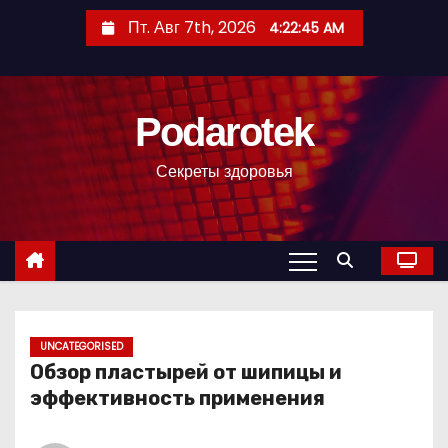
П
Пт. Авг 7th, 2026
4:22:46 AM
е
р
е
Podarotek
й
т
Секреты здоровья
и
к
с
о
д
е
р
UNCATEGORISED
Обзор пластырей от шипицы и
ж
эффективность применения
и
м