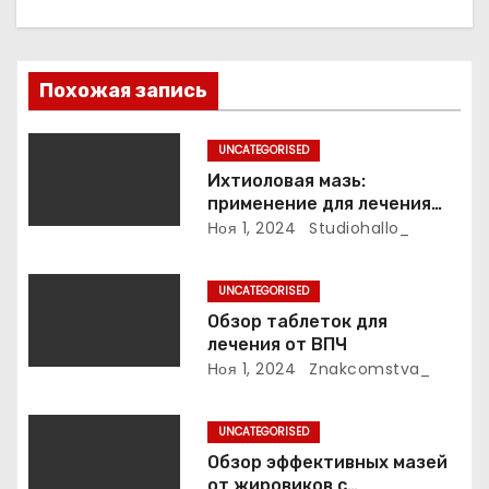
ц
и
Похожая запись
я
п
UNCATEGORISED
Ихтиоловая мазь:
о
применение для лечения
фурункулов
Ноя 1, 2024
Studiohallo_
з
а
UNCATEGORISED
Обзор таблеток для
п
лечения от ВПЧ
Ноя 1, 2024
Znakcomstva_
и
с
UNCATEGORISED
Обзор эффективных мазей
я
от жировиков с