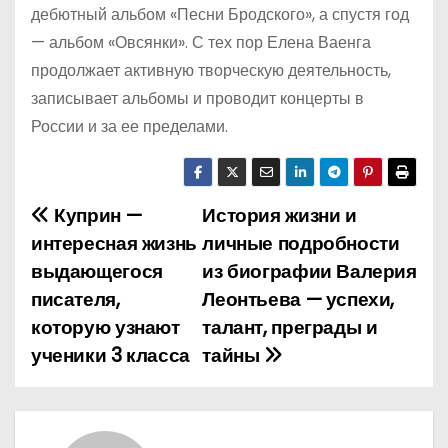
дебютный альбом «Песни Бродского», а спустя год
— альбом «Овсянки». С тех пор Елена Ваенга
продолжает активную творческую деятельность,
записывает альбомы и проводит концерты в
России и за ее пределами.
Куприн —
История жизни и
Н
интересная жизнь
личные подробности
а
выдающегося
из биографии Валерия
писателя,
Леонтьева — успехи,
в
которую узнают
талант, преграды и
и
ученики 3 класса
тайны
г
а