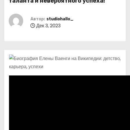
таланта и невероятного успеха!
о
м
Автор:
studiohallo_
у
Дек 3, 2023