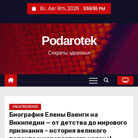
П
Вс. Авг 9th, 2026
3:59:56 PM
е
р
е
Podarotek
й
т
Секреты здоровья
и
к
с
о
д
е
р
UNCATEGORISED
Биография Елены Ваенги на
ж
Википедии — от детства до мирового
и
признания – история великого
м