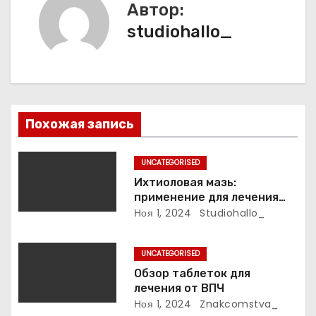
Автор:
ц
studiohallo_
и
я
п
Похожая запись
о
з
UNCATEGORISED
Ихтиоловая мазь:
а
применение для лечения
фурункулов
Ноя 1, 2024
Studiohallo_
п
и
UNCATEGORISED
Обзор таблеток для
с
лечения от ВПЧ
Ноя 1, 2024
Znakcomstva_
я